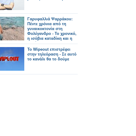
Γαρυφαλλιά Ψαρράκου:
Πέντε χρόνια από τη
γυναικοκτονία στη
Φολέγανδρο - Το χρονικό,
η ισόβια καταδίκη και η
συζήτηση που
συνεχίζεται
Το Wipeout επιστρέφει
στην τηλεόραση - Σε αυτό
το κανάλι θα το δούμε