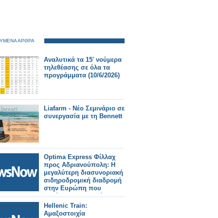
ΥΜΕΝΑ ΑΡΘΡΑ
Αναλυτικά τα 15' νούμερα
τηλεθέασης σε όλα τα
προγράμματα (10/6/2026)
Liafarm - Νέο Σεμινάριο σε
συνεργασία με τη Bennett
Optima Express Φίλλαχ
προς Αδριανούπολη: Η
μεγαλύτερη διασυνοριακή
σιδηροδρομική διαδρομή
στην Ευρώπη που
εκτείνεται σε 900 μίλια
μέσω 6 χωρών.
Hellenic Train:
Αμαξοστοιχία