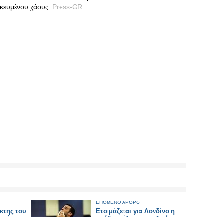
ικευμένου χάους.
Press-GR
ΕΠΟΜΕΝΟ ΑΡΘΡΟ
κτης του
Ετοιμάζεται για Λονδίνο η