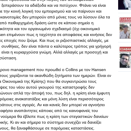
ξεπεράσουν τα αδιέξοδα και να πετύχουν. Φτάνει να είναι
 την κοινή λογική του εμπειρισμού και να παίρνουν και
 καινοτομίες δεν μπορούν από μόνες τους να λύσουν όλα τα
 από πειθαρχημένη δράση ώστε σε κάποιο σημείο η
ικότητα και τον οργανωμένο σχεδιασμό (όχι οικονομικό
ansen επιμένουν πως η ταχύτητα σε αποφάσεις και κινήσεις δεν
ς εποχές που ζούμε. Και πως οι ριζοσπαστικές αλλαγές, με
ς συνθήκες, δεν είναι πάντα ο καλύτερος τρόπος για γρήγορή
ς, είναι η κυριαρχούσα γνώμη. Αλλά αλλαγές με προσοχή και
 σύσταση.
ύγχρονο management που προωθεί ο Collins με τον Hansen
υς χειρίζονται τα ακανθώδη ζητήματα των ημερών. Είναι εν
Τα Οικονομικά της Κρίσης) που θα συγκεντρώσει τους
όψεις του νέου αυτού γκουρού της καταστροφής δεν
ιώνουν απλά την άποψή του, πως δηλ. η κρίση είναι έμφυτη
ρόμοιες ανακατατάξεις και μόνη λύση είναι περισσότερος
ράτους στις αγορές. Αν και κανείς δεν μπορεί να αγνοήσει
 αφήσει αναπάντητες κάποιες από τις καινοφανείς του
α νούμερα θα έβλεπε πως η κρίση των στεγαστικών δανείων
ής. Κι αν και σήμερα το σύστημα συνεχίζει να δανείζει
ενους, θα ξαναφθάσουμε σε παρόμοιες καταστάσεις.