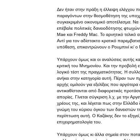
Δεν ήταν στην πράξη η έλλειψη ελέγχου π
παραγόντων στην θεσμοθέτηση της υποχρε
συγκεκριμένο οικονομικό αποτέλεσμα. Να δ
επέβαλε πολιτικές δανειοδότησης φτωχών 
Mae και Freddy Mac. Το αρνητικό τελικό 
Αντί για τον αδίστακτο κρατικό παρεμβατ
υπόθεση, επικεντρώνουν ο Ρουμπινί κι’ ο Μ
Υπάρχουν όμως και οι αναλύσεις αυτής κα
κριτική του Μνημονίου. Και την προβολή
λογικό τέστ της πραγματικότητας. Η συλ
ανήκει στην κατηγορία αυτή. Πέραν των π
αρχής ομιλούν για εξελίξεις που αργότερα
αντικαθίστανται από διαφορετικές προτάσ
απορίες. Γίνεται σύγκριση λ.χ. με την Αρ
χρέους της, και λέγεται πως στην Ελλάδα 
γνώμη του κύριου όγκου των δανειστών τη
περίπτωση αυτή. Ο Καζάκης δεν το εξηγεί,
επιχειρηματολογία του.
Υπάρχουν όμως κι άλλα σημεία στον ποτ