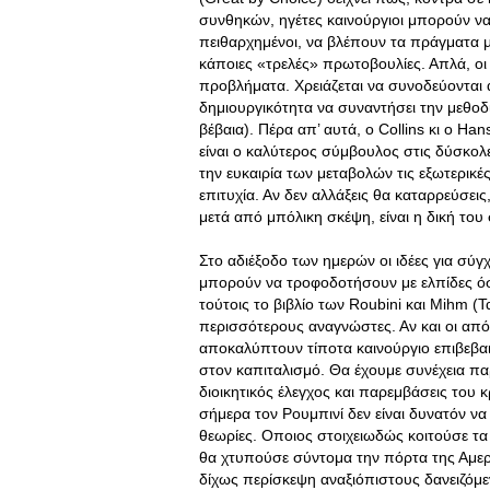
συνθηκών, ηγέτες καινούργιοι μπορούν να 
πειθαρχημένοι, να βλέπουν τα πράγματα με
κάποιες «τρελές» πρωτοβουλίες. Απλά, οι
προβλήματα. Χρειάζεται να συνοδεύονται
δημιουργικότητα να συναντήσει την μεθοδ
βέβαια). Πέρα απ’ αυτά, ο Collins κι ο H
είναι ο καλύτερος σύμβουλος στις δύσκολε
την ευκαιρία των μεταβολών τις εξωτερικέ
επιτυχία. Αν δεν αλλάξεις θα καταρρεύσει
μετά από μπόλικη σκέψη, είναι η δική του
Στο αδιέξοδο των ημερών οι ιδέες για σ
μπορούν να τροφοδοτήσουν με ελπίδες όσο
τούτοις το βιβλίο των Roubini και Mihm (
περισσότερους αναγνώστες. Αν και οι απ
αποκαλύπτουν τίποτα καινούργιο επιβεβα
στον καπιταλισμό. Θα έχουμε συνέχεια πα
διοικητικός έλεγχος και παρεμβάσεις του κ
σήμερα τον Ρουμπινί δεν είναι δυνατόν να
θεωρίες. Οποιος στοιχειωδώς κοιτούσε τ
θα χτυπούσε σύντομα την πόρτα της Αμερικ
δίχως περίσκεψη αναξιόπιστους δανειζόμ