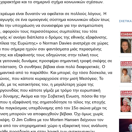
ς χαρακτήρα και το σημερινό σχήμα κοινωνικών σχέσεων.
τερέωμα είναι δυνατόν να οφείλεται σε πολλούς λόγους. Η
παγωγής σε ένα ομοιογενές σύστημα κοινωνικών αξιών ίσως
ΣΧΕΤΙΚΑ
ώθει την υποχρέωση να συνεισφέρει για την αντιμετώπιση
ι, αφορούν τους περισσότερους συμπολίτες του τότε
γής κι’ ανοίγει διάπλατα ο δρόμος της εθνικής εξαφάνισης.
σίλεια της Ευρώπης» ο Norman Davies ανατρέχει σε χώρες
ι που σήμερα ηχούν σαν φαντάσματα μιάς περασμένης
ης και εξαφάνισής τους οδηγώντας στην τελική τους
 γειτονικές δυνάμεις προσφέρει σημαντική τροφή σκέψης σε
τάσταση. Οι συνθήκες βέβαια είναι πολύ διαφορετικές. Ο
μαντικά από το παρελθόν. Και μπορεί, όχι τόσο δύσκολα, να
ραγώνος, που κάποτε κυριαρχούσε στην μισή Μεσόγειο; Το
ε, με τις κατακτήσεις του, η μεγαλύτερη χώρα της
ργουνδίας που κάποτε γέμιζε με τρόμο την ευρωπαική
υ δύναμης; Ακόμα και την Σοβιετική Ενωση, πόσοι θα την
 που η εξαφάνισή της σηματοδότησε το τέλος της εποχής
ο παγκόσμιας υπερδύναμης από τον 15ο αιώνα μέχρι τις
φάνιση μπορούν να αποφευχθούν βέβαια. Όχι όμως χωρίς
έψη. Ο Jim Collins με τον Morten Hansen δείχνουν τον
 από τον επιχειρηματικό χώρο η εξαιρετική τους ανάλυση
 κάθε προσδοκία και στην λογική των αντικειμενικών