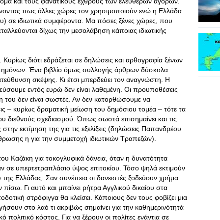
ακόμα και τους φανατικούς εχθρούς των ελεύθερων αγορών.
ίνοντας πως άλλες χώρες τον χρησιμοποιούν ενώ η Ελλάδα
ου) σε ιδιωτικά συμφέροντα. Μα πόσες ξένες χώρες, που
ταλλεύονται δίχως την μεσολάβηση κάποιας ιδιωτικής
 Κυρίως διότι εδράζεται σε δηλώσεις και αρθογραφία ξένων
στημόνων. Ένα βιβλίο όμως συλλογής άρθρων δύσκολα
κατεύθυνση σκέψης. Κι έτσι μπερδεύει τον αναγνώστη. Η
εύσουμε εντός ευρώ δεν είναι λαθεμένη. Οι προυποθέσεις
η του δεν είναι σωστές. Αν δεν κατορθώσουμε να
ς – κυρίως δραματική μείωση του δημόσιου τομέα – τότε τα
ου διεθνούς σχεδιασμού. Όπως σωστά επισημαίνει και τις
στην εκτίμηση της για τις εξελίξεις (δηλώσεις Παπανδρέου
ρωσης η για την συμμετοχή ιδιωτικών Τραπεζών).
 του Καζάκη για τοκογλυφικά δάνεια, όταν η δυνατότητα
ν σε υπερτετραπλάσιο ύψος επιτοκίου. Τόσο ψηλά εκτιμούν
ύ της Ελλάδας. Σαν συνέπεια οι δανειστές ξοδεύουν χρήμα
 πίσω. Γι αυτό και μπαίνει ρήτρα Αγγλικού δικαίου στα
οδοτική στρόφιγγα θα κλείσει. Κάποιους δεν τους φοβίζει μια
γήσουν στο λαό τι ακριβώς σημαίνει για την καθημερινότητά
ό πολιτικό κόστος. Για να ξέρουν οι πολίτες ενάντια σε