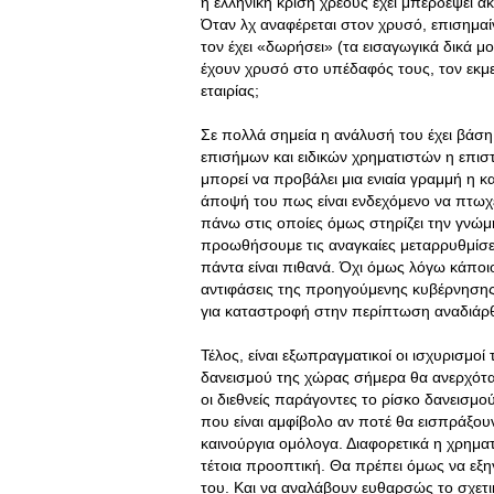
η ελληνική κρίση χρέους έχει μπερδέψει 
Όταν λχ αναφέρεται στον χρυσό, επισημα
τον έχει «δωρήσει» (τα εισαγωγικά δικά μ
έχουν χρυσό στο υπέδαφός τους, τον εκμε
εταιρίας;
Σε πολλά σημεία η ανάλυσή του έχει βάση.
επισήμων και ειδικών χρηματιστών η επι
μπορεί να προβάλει μια ενιαία γραμμή η 
άποψή του πως είναι ενδεχόμενο να πτωχ
πάνω στις οποίες όμως στηρίζει την γνώμ
προωθήσουμε τις αναγκαίες μεταρρυθμίσει
πάντα είναι πιθανά. Όχι όμως λόγω κάποι
αντιφάσεις της προηγούμενης κυβέρνησης 
για καταστροφή στην περίπτωση αναδιάρθ
Τέλος, είναι εξωπραγματικοί οι ισχυρισμοί
δανεισμού της χώρας σήμερα θα ανερχότα
οι διεθνείς παράγοντες το ρίσκο δανεισμο
που είναι αμφίβολο αν ποτέ θα εισπράξουν
καινούργια ομόλογα. Διαφορετικά η χρηματ
τέτοια προοπτική. Θα πρέπει όμως να εξη
του. Και να αναλάβουν ευθαρσώς το σχετικ