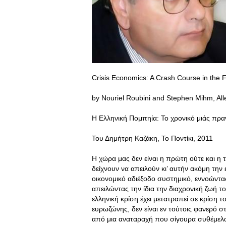
Crisis Economics: A Crash Course in the 
by Nouriel Roubini and Stephen Mihm, Al
Η Ελληνική Πομπηία: Το χρονικό μιάς πρ
Του Δημήτρη Καζάκη, Το Ποντίκι, 2011
Η χώρα μας δεν είναι η πρώτη ούτε και η 
δείχνουν να απειλούν κι’ αυτήν ακόμη την
οικονομικό αδιέξοδο συστημικό, εννοώντα
απειλώντας την ίδια την διαχρονική ζωή τ
ελληνική κρίση έχει μετατραπεί σε κρίση 
ευρωζώνης, δεν είναι εν τούτοις φανερό σ
από μια αναταραχή που σίγουρα συθέμελα