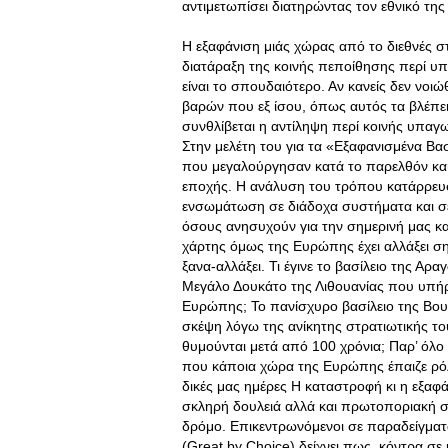
αντιμετωπίσει διατηρώντας τον εθνικό τη
Η εξαφάνιση μιάς χώρας από το διεθνές σ
διατάραξη της κοινής πεποίθησης περί υ
είναι το σπουδαιότερο. Αν κανείς δεν νοι
βαρών που εξ ίσου, όπως αυτός τα βλέπε
συνθλίβεται η αντίληψη περί κοινής υπαγω
Στην μελέτη του για τα «Εξαφανισμένα Βα
που μεγαλούργησαν κατά το παρελθόν κα
εποχής. Η ανάλυση του τρόπου κατάρρευσ
ενσωμάτωση σε διάδοχα συστήματα και σε
όσους ανησυχούν για την σημερινή μας κα
χάρτης όμως της Ευρώπης έχει αλλάξει ση
ξανα-αλλάξει. Τι έγινε το βασίλειο της Α
Μεγάλο Δουκάτο της Λιθουανίας που υπήρξ
Ευρώπης; Το πανίσχυρο βασίλειο της Βου
σκέψη λόγω της ανίκητης στρατιωτικής το
θυμούνται μετά από 100 χρόνια; Παρ’ όλο
που κάποια χώρα της Ευρώπης έπαιζε ρόλ
δικές μας ημέρες H καταστροφή κι η εξα
σκληρή δουλειά αλλά και πρωτοποριακή σκ
δρόμο. Επικεντρωνόμενοι σε παραδείγματα
(Great by Choice) δείχνει πως, κόντρα σε