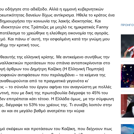
ου οδήγησε στο αδιέξοδο. Αλλά η εμμονή κυβερνητικών
ωτικότητας δανείων δίχως αντίκρισμα. Ηθελε το κράτος ένα
ημιουργήσει την κοινωνία της λαικής ιδιοκτησίας. Και
ΠΡΟΗΓΟ
ιδιοκτητών στις Τράπεζες με μοχλό τις ημικρατικές Fanny
αποτέλεσμα το χρεώθηκε η ελεύθερη οικονομία της αγοράς.
ισμό. Και πάνω σ’ αυτή, την εσφαλμένη κατά την γνώμη μου
ιχμ την κριτική τους.
θεαυτής της ελληνική κρίσης. Με αντικείμενο συνήθως την
 εναλλακτικών προτάσεων που σπάνια ανταποκρίνονται στο
λογή άρθρων του Δημήτρη Καζάκη (Η Ελληνική Πομπηία)
ροφανών αντιφάσεων που περιλαμβάνει – τα κείμενα της
 αναθεωρούνται από τα πραγματικά γεγονότα κι’
εις – το σύνολο του έργου αφήνει τον αναγνώστη με πολλές
γεντινή, που με δική της πρωτοβουλία διέγραψε το 45% του
δεν επιτρέπεται κάτι τέτοιο. Η Ελλάδα όμως, με την σύμφωνη
ς, διέγραψε το 53% του χρέους της. Τι συνέβη λοιπόν στην
 αν και σε μεγάλο βαθμό ανατρέπει την κύρια
αμό σκέψεων και προτάσεων του Καζάκη, που δείχνουν πως