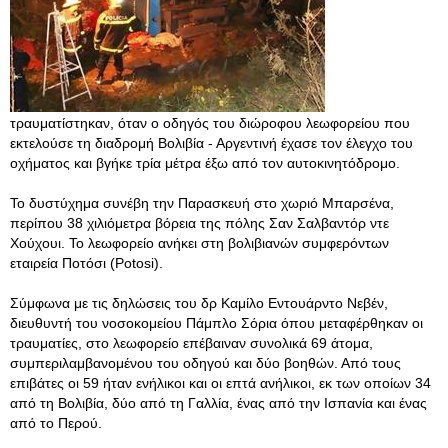
τραυματίστηκαν, όταν ο οδηγός του διώροφου λεωφορείου που
εκτελούσε τη διαδρομή Βολιβία - Αργεντινή έχασε τον έλεγχο του
οχήματος και βγήκε τρία μέτρα έξω από τον αυτοκινητόδρομο.
Το δυστύχημα συνέβη την Παρασκευή στο χωριό Μπαρσένα,
περίπου 38 χιλιόμετρα βόρεια της πόλης Σαν Σαλβαντόρ ντε
Χούχουι. Το λεωφορείο ανήκει στη βολιβιανών συμφερόντων
εταιρεία Ποτόσι (Potosi).
Σύμφωνα με τις δηλώσεις του δρ Καμίλο Εντουάρντο Νεβέν,
διευθυντή του νοσοκομείου Πάμπλο Σόρια όπου μεταφέρθηκαν οι
τραυματίες, στο λεωφορείο επέβαιναν συνολικά 69 άτομα,
συμπεριλαμβανομένου του οδηγού και δύο βοηθών. Από τους
επιβάτες οι 59 ήταν ενήλικοι και οι επτά ανήλικοι, εκ των οποίων 34
από τη Βολιβία, δύο από τη Γαλλία, ένας από την Ισπανία και ένας
από το Περού.