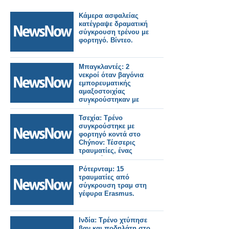
Κάμερα ασφαλείας
κατέγραψε δραματική
σύγκρουση τρένου με
φορτηγό. Βίντεο.
Μπαγκλαντές: 2
νεκροί όταν βαγόνια
εμπορευματικής
αμαξοστοιχίας
συγκρούστηκαν με
οχήματα.
Τσεχία: Τρένο
συγκρούστηκε με
φορτηγό κοντά στο
Chýnov: Τέσσερις
τραυματίες, ένας
σοβαρά.
Ρότερνταμ: 15
τραυματίες από
σύγκρουση τραμ στη
γέφυρα Erasmus.
Ινδία: Τρένο χτύπησε
βαν και ποδηλάτη στο