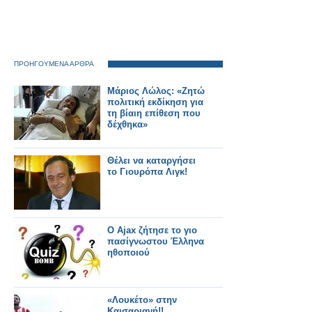
ΠΡΟΗΓΟΥΜΕΝΑ ΑΡΘΡΑ
Μάριος Λώλος: «Ζητώ
πολιτική εκδίκηση για
τη βίαιη επίθεση που
δέχθηκα»
Θέλει να καταργήσει
το Γιουρόπα Λιγκ!
Ο Ajax ζήτησε το γιο
πασίγνωστου Έλληνα
ηθοποιού
«Λουκέτο» στην
Καισαριανή!!