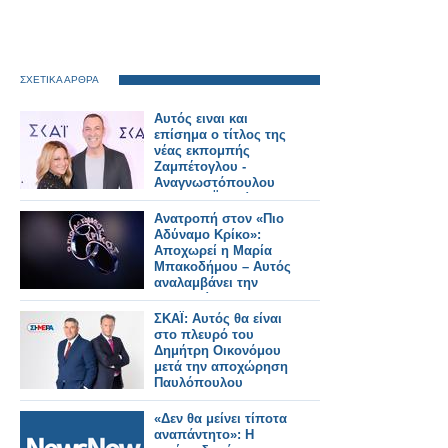
ΣΧΕΤΙΚΑ ΑΡΘΡΑ
Αυτός ειναι και
επίσημα ο τίτλος της
νέας εκπομπής
Ζαμπέτογλου -
Αναγνωστόπουλου
στον ΣΚΑΪ - Δείτε το
τρειλερ
Ανατροπή στον «Πιο
Αδύναμο Κρίκο»:
Αποχωρεί η Μαρία
Μπακοδήμου – Αυτός
αναλαμβάνει την
παρουσίαση
ΣΚΑΪ: Αυτός θα είναι
στο πλευρό του
Δημήτρη Οικονόμου
μετά την αποχώρηση
Παυλόπουλου
«Δεν θα μείνει τίποτα
αναπάντητο»: Η