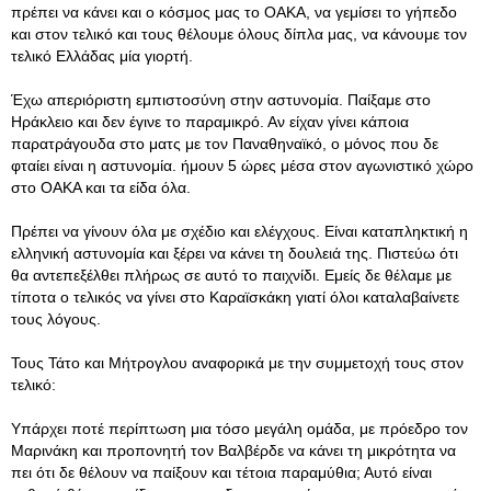
πρέπει να κάνει και ο κόσμος μας το ΟΑΚΑ, να γεμίσει το γήπεδο
και στον τελικό και τους θέλουμε όλους δίπλα μας, να κάνουμε τον
τελικό Ελλάδας μία γιορτή.
Έχω απεριόριστη εμπιστοσύνη στην αστυνομία. Παίξαμε στο
Ηράκλειο και δεν έγινε το παραμικρό. Αν είχαν γίνει κάποια
παρατράγουδα στο ματς με τον Παναθηναϊκό, ο μόνος που δε
φταίει είναι η αστυνομία. ήμουν 5 ώρες μέσα στον αγωνιστικό χώρο
στο ΟΑΚΑ και τα είδα όλα.
Πρέπει να γίνουν όλα με σχέδιο και ελέγχους. Είναι καταπληκτική η
ελληνική αστυνομία και ξέρει να κάνει τη δουλειά της. Πιστεύω ότι
θα αντεπεξέλθει πλήρως σε αυτό το παιχνίδι. Εμείς δε θέλαμε με
τίποτα ο τελικός να γίνει στο Καραϊσκάκη γιατί όλοι καταλαβαίνετε
τους λόγους.
Τους Τάτο και Μήτρογλου αναφορικά με την συμμετοχή τους στον
τελικό:
Υπάρχει ποτέ περίπτωση μια τόσο μεγάλη ομάδα, με πρόεδρο τον
Μαρινάκη και προπονητή τον Βαλβέρδε να κάνει τη μικρότητα να
πει ότι δε θέλουν να παίξουν και τέτοια παραμύθια; Αυτό είναι