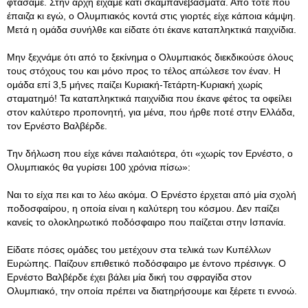
φτάσαμε. Στην αρχή είχαμε κάτι σκαμπανεβάσματα. Από τότε που
έπαιζα κι εγώ, ο Ολυμπιακός κοντά στις γιορτές είχε κάποια κάμψη.
Μετά η ομάδα συνήλθε και είδατε ότι έκανε καταπληκτικά παιχνίδια.
Μην ξεχνάμε ότι από το ξεκίνημα ο Ολυμπιακός διεκδικούσε όλους
τους στόχους του και μόνο προς το τέλος απώλεσε τον έναν. Η
ομάδα επί 3,5 μήνες παίζει Κυριακή-Τετάρτη-Κυριακή χωρίς
σταματημό! Τα καταπληκτικά παιχνίδια που έκανε φέτος τα οφείλει
στον καλύτερο προπονητή, για μένα, που ήρθε ποτέ στην Ελλάδα,
τον Ερνέστο Βαλβέρδε.
Την δήλωση που είχε κάνει παλαιότερα, ότι «χωρίς τον Ερνέστο, ο
Ολυμπιακός θα γυρίσει 100 χρόνια πίσω»:
Ναι το είχα πει και το λέω ακόμα. Ο Ερνέστο έρχεται από μία σχολή
ποδοσφαίρου, η οποία είναι η καλύτερη του κόσμου. Δεν παίζει
κανείς το ολοκληρωτικό ποδόσφαιρο που παίζεται στην Ισπανία.
Είδατε πόσες ομάδες του μετέχουν στα τελικά των Κυπέλλων
Ευρώπης. Παίζουν επιθετικό ποδόσφαιρο με έντονο πρέσινγκ. Ο
Ερνέστο Βαλβέρδε έχει βάλει μία δική του σφραγίδα στον
Ολυμπιακό, την οποία πρέπει να διατηρήσουμε και ξέρετε τι εννοώ.