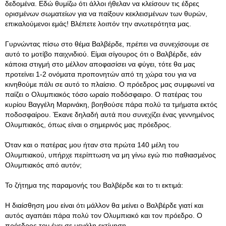
δεδομένα. Εδώ θυμίζω ότι άλλοι ήθελαν να κλείσουν τις έδρες
ορισμένων σωματείων για να παίξουν κεκλεισμένων των θυρών,
επικαλούμενοι εμάς! Βλέπετε λοιπόν την ανωτερότητα μας.
Γυρνώντας πίσω στο θέμα Βαλβέρδε, πρέπει να συνεχίσουμε σε
αυτό το μοτίβο παιχνιδιού. Είμαι σίγουρος ότι ο Βαλβέρδε, εάν
κάποια στιγμή στο μέλλον αποφασίσει να φύγει, τότε θα μας
προτείνει 1-2 ονόματα προπονητών από τη χώρα του για να
κινηθούμε πάλι σε αυτό το πλαίσιο. Ο πρόεδρος μας συμφωνεί να
παίζει ο Ολυμπιακός τόσο ωραίο ποδόσφαιρο. Ο πατέρας του
κυρίου Βαγγέλη Μαρινάκη, βοηθούσε πάρα πολύ τα τμήματα εκτός
ποδοσφαίρου. Έκανε δηλαδή αυτά που συνεχίζει ένας γεννημένος
Ολυμπιακός, όπως είναι ο σημερινός μας πρόεδρος.
Όταν και ο πατέρας μου ήταν στα πρώτα 140 μέλη του
Ολυμπιακού, υπήρχε περίπτωση να μη γίνω εγώ πιο παθιασμένος
Ολυμπιακός από αυτόν;
Το ζήτημα της παραμονής του Βαλβέρδε και το τι εκτιμά:
Η διαίσθηση μου είναι ότι μάλλον θα μείνει ο Βαλβέρδε γιατί και
αυτός αγαπάει πάρα πολύ τον Ολυμπιακό και τον πρόεδρο. Ο
πρόεδρος τον έχει σε μεγάλη εκτίμηση.