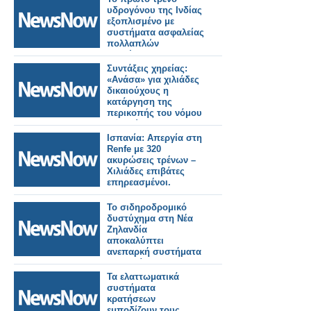
υδρογόνου της Ινδίας
εξοπλισμένο με
συστήματα ασφαλείας
πολλαπλών
επιπέδων.
Συντάξεις χηρείας:
«Ανάσα» για χιλιάδες
δικαιούχους η
κατάργηση της
περικοπής του νόμου
Κατρούγκαλου –
Παραδείγματα.
Ισπανία: Απεργία στη
Renfe με 320
ακυρώσεις τρένων –
Χιλιάδες επιβάτες
επηρεασμένοι.
Το σιδηροδρομικό
δυστύχημα στη Νέα
Ζηλανδία
αποκαλύπτει
ανεπαρκή συστήματα
ασφαλείας.
Τα ελαττωματικά
συστήματα
κρατήσεων
εμποδίζουν τους