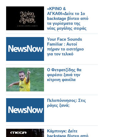
«ΚΡΙΝΟ &
ΑΓΚΑΘΙ»Δείτε το 1ο
backstage βίντεο από
τα γυρίσματα της
νέας μεγάλης σειράς
εποχής του ΑΝΤ1
Your Face Sounds
Familiar : Αυτοί
πήραν το εισιτήριο
για τον τελικό
Ο Φετφατζίδης θα
φορέσει ξανά την
κίτρινη φανέλα
Πελοπόννησος: Στις
ράγες ξανά;
Κάμπινγκ: Δείτε
backstage βίντεο από