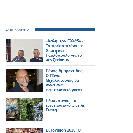
ΣΧΕΤΙΚΑ ΑΡΘΡΑ
«Καλημέρα Ελλάδα»:
Τα πρώτα πλάνα με
Χιώτη και
Παυλόπουλο για το
νέο ξεκίνημα
Πάνος Αμαραντίδης:
Ο Πάνος
Μιχαλόπουλος θα
κάνει ενα
εντυπωσιακό γκεστ
στη νέα σειρά στον
Alpha - Μόνιμο ρόλο
Πλουμπάγκο. Το
δεν θέλει
εντυπωσιακό ...μπλε
Γιασεμί
Eurovision 2026: Ο