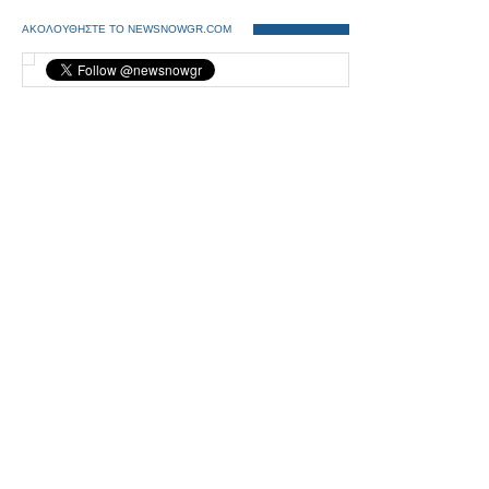
ΑΚΟΛΟΥΘΗΣΤΕ ΤΟ NEWSNOWGR.COM