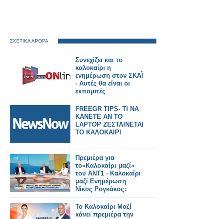
ΣΧΕΤΙΚΑ ΑΡΘΡΑ
Συνεχίζει και το
καλοκαίρι η
ενημέρωση στον ΣΚΑΪ
- Αυτές θα είναι οι
εκπομπές
FREEGR TIPS- ΤΙ ΝΑ
ΚΑΝΕΤΕ ΑΝ ΤΟ
LAPTOP ΖΕΣΤΑΙΝΕΤΑΙ
ΤΟ ΚΑΛΟΚΑΙΡΙ
Πρεμιέρα για
το«Καλοκαίρι μαζί»
του ΑΝΤ1 - Καλοκαίρι
μαζί Ενημέρωση
Νίκος Ρογκάκος:
«Επιλογή του
σταθμού είναι να
Το Καλοκαίρι Μαζί
προχωρήσει την
κάνει πρεμιέρα την