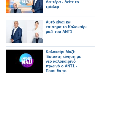
ενημέρωση»
Δευτέρα - Δείτε το
τρέιλερ
Αυτό είναι και
επίσημα το Καλοκαίρι
μαζί του ΑΝΤ1
Καλοκαίρι Μαζί:
Έκτακτη κίνηση με
νέο καλοκαιρινό
πρωινό ο ΑΝΤ1 -
Ποιοι θα το
παρουσιάζουν και τι
ώρα θα παίζει;