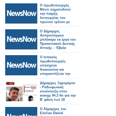
Ο πρωθυπουργός
Μόντι σηματοδοτεί
την έναρξη
λειτουργίας του
πρώτου τρένου με
υδρογόνο στην Ινδία,
αποκαλώντας το
Ο Δήμαρχος
επιτυχημένο
Ασπροπύργου
παράδειγμα της
μπλόκαρε τα έργα του
καμπάνιας «Make in
Προαστιακού Δυτικής
India»
Αττικής – Έβαλε
ανθρώπους πάνω
στις γραμμές
Ο Ισπανός
πρωθυπουργός
υπόσχεται
δικαιοσύνη και
υπερασπίζεται την
ασφάλεια των
σιδηροδρόμων μετά
Δήμαρχος Ξηρομέρου
τα θανατηφόρα
- Ραδιοφωνική
δυστυχήματα
συνέντευξη στον
energy 94.2 fm για την
Β' φάση των 18
λιμενικών μελετών
(ηχητικό).
Ο δήμαρχος του
Ελσίνκι Daniel