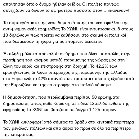
απάντησαν όποιο όνομα ήθελαν οι ίδιοι. Οι πολίτες πάντως
συνεχίζουν να δίνουν το υψηλότερο ποσοστό στον… «κανέναν»!
Τα συμπεράσματα της νέας δημοσκόπισης του νέου φύλλου της
αντι-μνημονιακής εφημερίδας Το ΧΩΝΙ, είναι εντυπωσιακά. 8 στους
10 δηλώνουν πως πρέπει να καθήσουν στο σκαμνί οι πολιτικοί
που δέσμευσαν τη χώρα για τις επόμενες δεκαετίες.
Έκπληξη μάλιστα προκαλρί το εύρημα που δίνει…ισοπαλία, στην
προτίμηση του κόσμου μεταξύ παραμονής της χώρας μας στη
ζώνη του ευρώ και επιστροφής στη δραχμή. Το 42,2% των
ερωτηθέντων, δηλώνει υπέρμαχος της παραμονής της Ελλάδας
στο Ευρώ ενώ το 42% απαντά πως τάσσεται υπέρ της εξόδου από
την Ευρωζώνη και της επιστροφής στο παλαιό νόμισμα.
Η δημοσκόπηση, που περιλαμβάνει περίπου 50 ερωτήματα,
δημοσιεύεται, όπως κάθε Κυριακή, σε ειδικό 12σέλιδο ένθετο της
εφημερίδας Το ΧΩΝΙ και βασίζεται σε δείγμα 1.125 ατόμων.
Το ΧΩΝΙ κυκλοφορεί από σήμερα το βράδυ στα κεντρικά περίπτερα
των μεγάλων πόλεων και από αύριο το πρωί σε όλα τα περίπτερα
της επικράτειας.