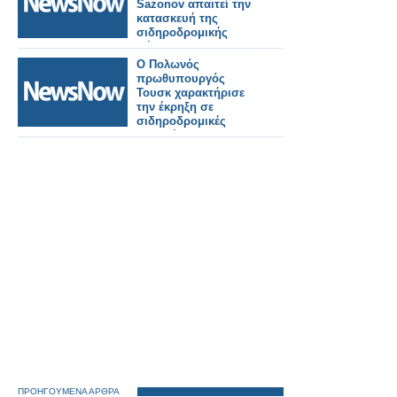
Sazonov απαιτεί την
κατασκευή της
σιδηροδρομικής
σήραγγας προς το
Ταλίν
Ο Πολωνός
πρωθυπουργός
Τουσκ χαρακτήρισε
την έκρηξη σε
σιδηροδρομικές
γραμμές ως
«δολιοφθορά»
ΠΡΟΗΓΟΥΜΕΝΑ ΑΡΘΡΑ