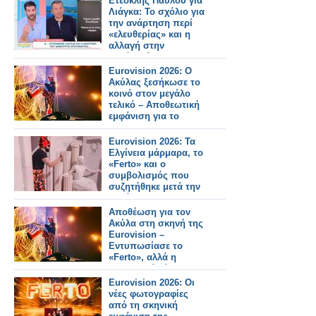
Ετεοκλής Παύλου για
Λιάγκα: Το σχόλιο για
την ανάρτηση περί
«ελευθερίας» και η
αλλαγή στην
εμφάνισή του
Eurovision 2026: Ο
Ακύλας ξεσήκωσε το
κοινό στον μεγάλο
τελικό – Αποθεωτική
εμφάνιση για το
«Ferto»
Eurovision 2026: Τα
Ελγίνεια μάρμαρα, το
«Ferto» και ο
συμβολισμός που
συζητήθηκε μετά την
εμφάνιση της
Ελλάδας
Αποθέωση για τον
Ακύλα στη σκηνή της
Eurovision –
Εντυπωσίασε το
«Ferto», αλλά η
σκηνοθεσία άφησε
ερωτήματα - Δείτε την
Eurovision 2026: Οι
εμφάνιση σε Video
νέες φωτογραφίες
από τη σκηνική