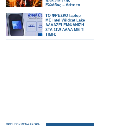
εμφάνιση της
Ελλάδας – Δείτε το
απόσπασμα που
έδωσε στη
TO ΦΡΕΣΚΟ laptop
δημοσιότητα η ΕΡΤ
ΜΕ Intel Wildcat Lake
ΑΛΛΑΖΕΙ ΕΜΦΑΝΙΣΗ
ΣΤΑ 11W ΑΛΛΑ ΜΕ ΤΙ
ΤΙΜΗ;
ΠΡΟΗΓΟΥΜΕΝΑ ΑΡΘΡΑ