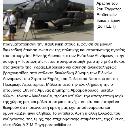
Apache του
2ου Τάγματος
Επιθετικών
Ελικοπτέρων
(2ο ΤΕΕΠ)
πραγματοποίησαν την παρθενική στους εμφάνιση σε μεγάλη
διακλαδική άσκηση ενώπιον της πολιτικής και στρατιωτικής ηγεσίας
του υπουργείου Εθνικής Άμυνας και των Ενόπλων Δυνάμεων, στην
άσκηση «Πυρπολητής», που πραγματοποιήθηκε στη νησίδα Δοκός
στα ανοικτά της Ύδρας.Επρόκειτο για άσκηση ανακαταλήψεως
βραχονησίδας από επίλεκτη διακλαδική δύναμη των Ειδικών
Δυνάμεων, του Στρατού Ξηράς, του Πολεμικού Ναυτικού και της
Πολεμικής Αεροπορίας. Μάλιστα μετά την ολοκλήρωσή της ο
υπουργός Εθνικής Άμυνας Δημήτρης Αβραμόπουλος, μεταξύ
άλλων, τόνισε «Αναδεικνύει, πρώτα απ’ όλα, την αποτρεπτική ισχύ
της χώρας μας και μάλιστα σε μια εποχή, που κάποιοι μπορεί να
θεωρούν ότι η οικονομική κρίση μας έχει αποδυναμώσει και
αμυντικά.Δεν είναι αλήθεια. Το αντίθετο. Αυτή η άλλη Ελλάδα, του
καθήκοντος, της τιμής, της επιχειρησιακής ετοιμότητας, της θυσίας,
είναι εδώ».Λ.Σ.Μ.Πηγή:parapolitika.gr