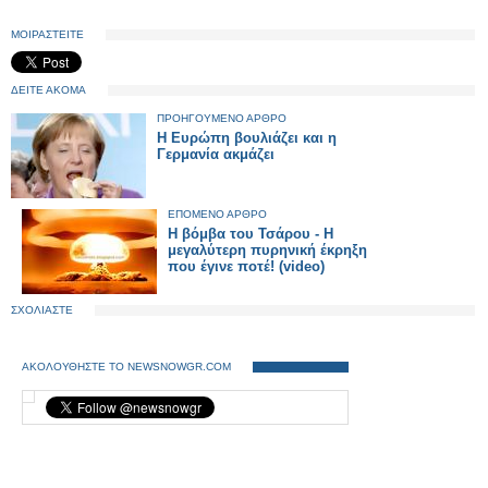
ΜΟΙΡΑΣΤΕΙΤΕ
ΔΕΙΤΕ ΑΚΟΜΑ
ΠΡΟΗΓΟΥΜΕΝΟ ΑΡΘΡΟ
Η Ευρώπη βουλιάζει και η
Γερμανία ακμάζει
ΕΠΟΜΕΝΟ ΑΡΘΡΟ
H βόμβα του Τσάρου - Η
μεγαλύτερη πυρηνική έκρηξη
που έγινε ποτέ! (video)
ΣΧΟΛΙΑΣΤΕ
ΑΚΟΛΟΥΘΗΣΤΕ ΤΟ NEWSNOWGR.COM