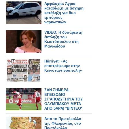
Αμφιλοχία: Άγρια
καταδίωξη με άσχημη
κατάληξη για δυο
εμπόρους
ναρκωτικών
VIDEO: Η δυσάρεστη
έκπληξη του
Κωστόπουλου στη
Μανωλίδου
Ηürriyet: «Aς
επιστρέψουμε στην
Κωνσταντινούπολη»
ΣΑΝ ΣΗΜΕΡΑ...
ΕΠΕΙΣΟΔΙΟ
ΣΤ'ΑΠΟΔΥΤΗΡΙΑ ΤΟΥ
ΟΛΥΜΠΙΑΚΟΥ ΜΕΤΑ
ΑΠΟ 5ΑΡΑ! *ΒΙΝΤΕΟ*
Από το Πρωτόκολλο
της Φλωρεντίας στο
Πρωτόκολλο