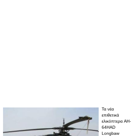
Τα νέα
επιθετικά
ελικόπτερα AH-
64HAD
Longbaw