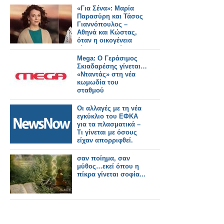
«Για Σένα»: Μαρία
Παρασύρη και Τάσος
Γιαννόπουλος –
Αθηνά και Κώστας,
όταν η οικογένεια
γίνεται καταφύγιο
Mega: Ο Γεράσιμος
Σκιαδαρέσης γίνεται…
«Νταντάς» στη νέα
κωμωδία του
σταθμού
Οι αλλαγές με τη νέα
εγκύκλιο του ΕΦΚΑ
για τα πλασματικά –
Τι γίνεται με όσους
είχαν απορριφθεί.
σαν ποίημα, σαν
μύθος…εκεί όπου η
πίκρα γίνεται σοφία...