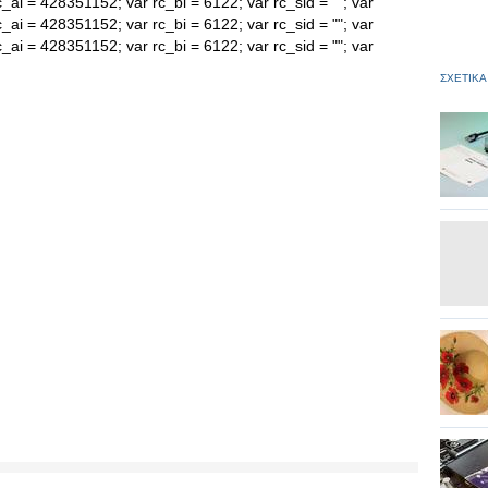
c_ai = 428351152; var rc_bi = 6122; var rc_sid = ""; var
c_ai = 428351152; var rc_bi = 6122; var rc_sid = ""; var
c_ai = 428351152; var rc_bi = 6122; var rc_sid = ""; var
ΣΧΕΤΙΚΑ