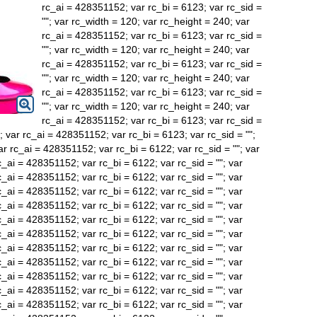
rc_ai = 428351152; var rc_bi = 6123; var rc_sid =
""; var rc_width = 120; var rc_height = 240; var
rc_ai = 428351152; var rc_bi = 6123; var rc_sid =
""; var rc_width = 120; var rc_height = 240; var
rc_ai = 428351152; var rc_bi = 6123; var rc_sid =
""; var rc_width = 120; var rc_height = 240; var
rc_ai = 428351152; var rc_bi = 6123; var rc_sid =
""; var rc_width = 120; var rc_height = 240; var
rc_ai = 428351152; var rc_bi = 6123; var rc_sid =
; var rc_ai = 428351152; var rc_bi = 6123; var rc_sid = "";
ar rc_ai = 428351152; var rc_bi = 6122; var rc_sid = ""; var
c_ai = 428351152; var rc_bi = 6122; var rc_sid = ""; var
c_ai = 428351152; var rc_bi = 6122; var rc_sid = ""; var
c_ai = 428351152; var rc_bi = 6122; var rc_sid = ""; var
c_ai = 428351152; var rc_bi = 6122; var rc_sid = ""; var
c_ai = 428351152; var rc_bi = 6122; var rc_sid = ""; var
c_ai = 428351152; var rc_bi = 6122; var rc_sid = ""; var
c_ai = 428351152; var rc_bi = 6122; var rc_sid = ""; var
c_ai = 428351152; var rc_bi = 6122; var rc_sid = ""; var
c_ai = 428351152; var rc_bi = 6122; var rc_sid = ""; var
c_ai = 428351152; var rc_bi = 6122; var rc_sid = ""; var
c_ai = 428351152; var rc_bi = 6122; var rc_sid = ""; var