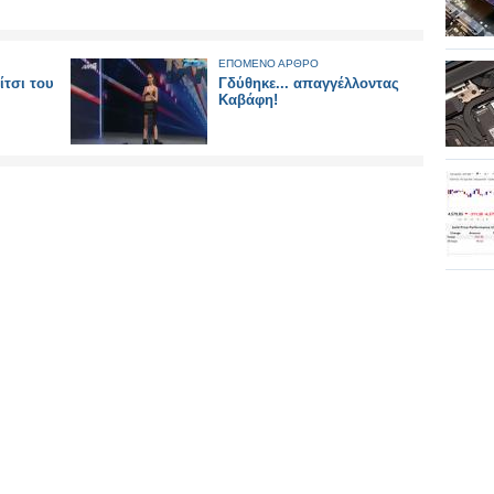
ΕΠΟΜΕΝΟ ΑΡΘΡΟ
ίτσι του
Γδύθηκε... απαγγέλλοντας
Καβάφη!