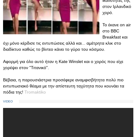
ικανότητές της
στον Ιρλανδικό
χορό.
Το έκανε on air
στο BBC
Breakfast και
όχι μόνο κέρδισε τις εντυπώσεις αλλά και... αμέτρητα κλικ στο
διαδίκτυο καθώς το βίντεο κάνει το γύρο του κόσμου.
Αφορμή για όλο αυτό ήταν η Kate Winslet και ο χορός που είχε
χορέψει στον "Τιτανικό".
Βέβαια, η παρουσιάστρια προσέφερε αναμφισβήτητα πολύ πιο
εντυπωσιακό θέαμα με την απίστευτη ταχύτητα που κουνάει τα
πόδια της!
Tromaktiko
VIDEO