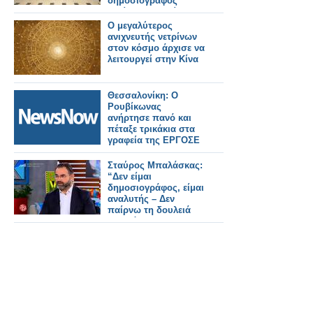
δημοσιογράφος
Πελίνα Θεοδοσίου
(βίντεο)
Ο μεγαλύτερος
ανιχνευτής νετρίνων
στον κόσμο άρχισε να
λειτουργεί στην Κίνα
Θεσσαλονίκη: Ο
Ρουβίκωνας
ανήρτησε πανό και
πέταξε τρικάκια στα
γραφεία της ΕΡΓΟΣΕ
Σταύρος Μπαλάσκας:
“Δεν είμαι
δημοσιογράφος, είμαι
αναλυτής – Δεν
παίρνω τη δουλειά
κανενός”