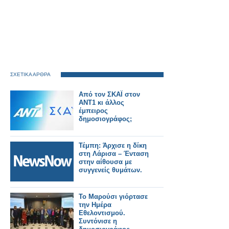
ΣΧΕΤΙΚΑ ΑΡΘΡΑ
Από τον ΣΚΑΪ στον
ΑΝΤ1 κι άλλος
έμπειρος
δημοσιογράφος;
Τέμπη: Άρχισε η δίκη
στη Λάρισα – Ένταση
στην αίθουσα με
συγγενείς θυμάτων.
Το Μαρούσι γιόρτασε
την Ημέρα
Εθελοντισμού.
Συντόνισε η