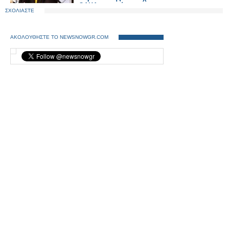
ΟΑΚΑ, εμφανίστηκε ο
ΣΧΟΛΙΑΣΤΕ
πρόεδρος της ομάδας του
Ατρόμητου, Γιώργος Σπανός.
ΑΚΟΛΟΥΘΗΣΤΕ ΤΟ NEWSNOWGR.COM