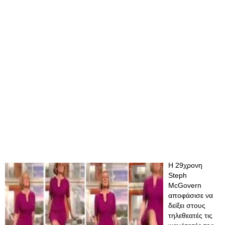
Η 29χρονη
Steph
McGovern
αποφάσισε να
δείξει στους
τηλεθεατές τις