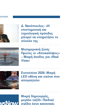
 ΑΡΘΡΑ
Δ. Νανόπουλος: «Η
επιστημονική και
τεχνολογική πρόοδος
μπορεί να υπηρετήσει το
σύνολο της
ανθρωπότητας και όχι μια
μικρή ελίτ»
Μεσημεριανή ζώνη:
Πρώτες οι «Αποκαλύψεις»
– Μικρή άνοδος για «Real
View»
Eurovision 2026: Μικρή
LED οθόνη και εικόνα που
απογοητεύει
Μικρή δημιουργός,
μεγάλο ταξίδι: Παιδικό
σχέδιο έγινε κανονικός