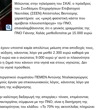
Μιλώντας στην τηλεόραση του ΣΚΑΪ, ο πρόεδρος
του Συνδέσμου Επιχειρήσεων Επιβατηγού
Ναυτιλίας (ΣΕΕΝ) Απόστολος Βεντούρης
χαρακτήρισε ως «μικρή φασιστική κάστα που
αμείβεται πλουσιοπάροχα» την ΠΝΟ,
επαναλαμβάνοντας ότι ο γενικός γραμματέας της
ΠΝΟ Γιάννης Χαλάς μισθοδοτείται με 15.000 ευρώ
εν έχουν υποστεί καμία απολύτως μείωση στια αποδοχές τους,
 αύξηση, κάνοντας λόγο για μισθό 2.300 ευρώ καθαρά για
00 ευρώ και ο ανώτατος 9.000 ευρώ γι’ αυτό οι πλειονότητα
α η ζημιά που κάνουν στα νησιά και στους νησιώτες. Δεν
στα νησιά πρόσθεσε.
υτεργατικού σωματείου ΠΕΜΕΝ Αντώνης Νταλακογιώργος
ούς έγιναν για επικοινωνιακούς λόγος, κάνοντας λόγο για
άση της κυβέρνησης.
 καλύτερη διεξαγωγή της απεργίας» τόνισε, επιμένοντας
 ναυτεργάτες σύμφωνα με την ΠΝΟ, είναι η διατήρηση της
διαιτερότητας του κλάδου. «Το 70% της ακτοπλοΐας πληρώνει