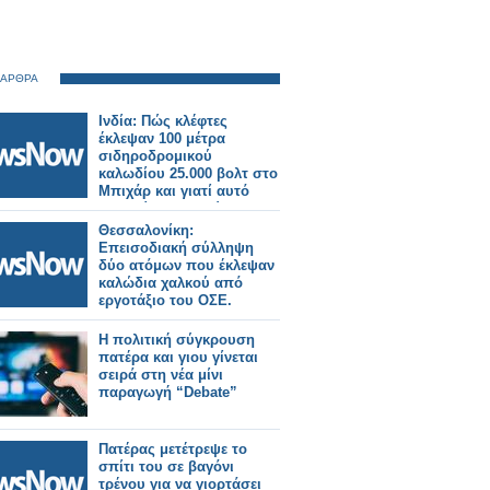
 ΑΡΘΡΑ
Ινδία: Πώς κλέφτες
έκλεψαν 100 μέτρα
σιδηροδρομικού
καλωδίου 25.000 βολτ στο
Μπιχάρ και γιατί αυτό
συμβαίνει συνεχώς.
Θεσσαλονίκη:
Επεισοδιακή σύλληψη
δύο ατόμων που έκλεψαν
καλώδια χαλκού από
εργοτάξιο του ΟΣΕ.
Η πολιτική σύγκρουση
πατέρα και γιου γίνεται
σειρά στη νέα μίνι
παραγωγή “Debate”
Πατέρας μετέτρεψε το
σπίτι του σε βαγόνι
τρένου για να γιορτάσει