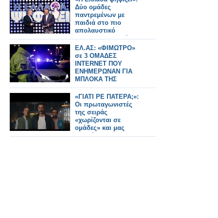
Δύο ομάδες
παντρεμένων με
παιδιά στο πιο
απολαυστικό
guessing της ζωής
τους...
ΕΛ.ΑΣ: «ΦΙΜΩΤΡΟ»
σε 3 ΟΜΑΔΕΣ
INTERNET ΠΟΥ
ΕΝΗΜΕΡΩΝΑΝ ΓΙΑ
ΜΠΛΟΚΑ ΤΗΣ
ΤΡΟΧΑΙΑΣ - 2
ΣΥΛΛΗΨΕΙΣ ΝΕΑΡΩΝ
«ΓΙΑΤΙ ΡΕ ΠΑΤΕΡΑ;»:
Οι πρωταγωνιστές
της σειράς
«χωρίζονται σε
ομάδες» και μας
συστήνονται...