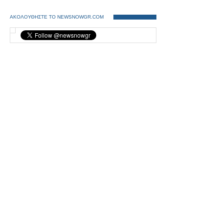
ΑΚΟΛΟΥΘΗΣΤΕ ΤΟ NEWSNOWGR.COM