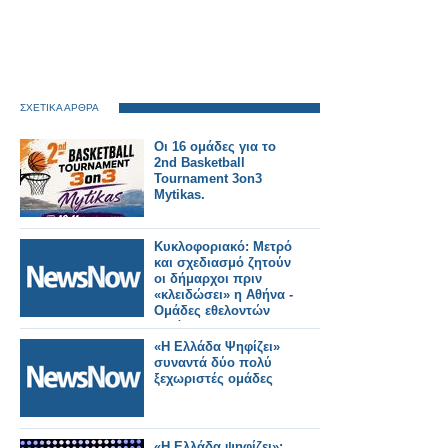
ΣΧΕΤΙΚΑ ΑΡΘΡΑ
Oι 16 ομάδες για το
2nd Basketball
Tournament 3on3
Mytikas.
Κυκλοφοριακό: Μετρό
και σχεδιασμό ζητούν
οι δήμαρχοι πριν
«κλειδώσει» η Αθήνα -
Ομάδες εθελοντών
κατά των
βανδαλισμών
«Η Ελλάδα Ψηφίζει»
επιστρατεύει το
συναντά δύο πολύ
υπουργείο.
ξεχωριστές ομάδες
«Η Ελλάδα ψηφίζει»: