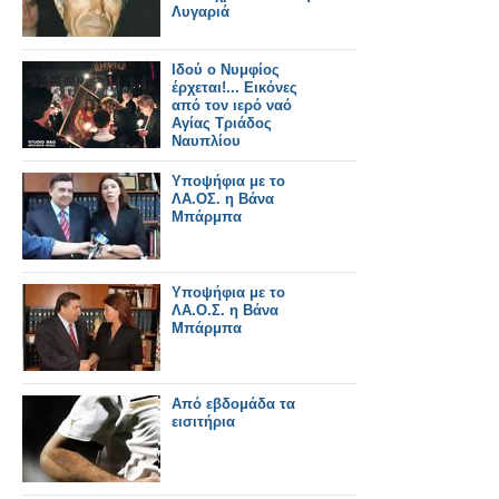
Λυγαριά
Ιδού ο Νυμφίος
έρχεται!... Εικόνες
από τον ιερό ναό
Αγίας Τριάδος
Ναυπλίου
Υποψήφια με το
ΛΑ.ΟΣ. η Βάνα
Μπάρμπα
Υποψήφια με το
ΛΑ.Ο.Σ. η Βάνα
Μπάρμπα
Από εβδομάδα τα
εισιτήρια