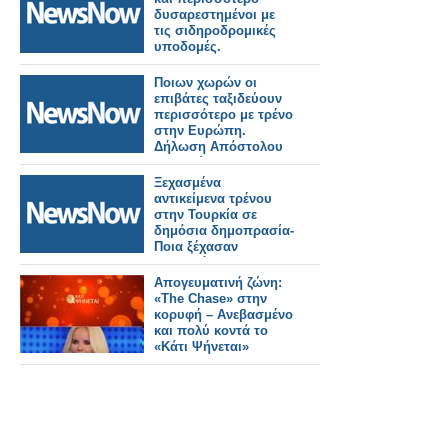
δυσαρεστημένοι με
τις σιδηροδρομικές
υποδομές.
Ποιων χωρών οι
επιβάτες ταξιδεύουν
περισσότερο με τρένο
στην Ευρώπη.
Δήλωση Απόστολου
Τζιτζικώστα.
Ξεχασμένα
αντικείμενα τρένου
στην Τουρκία σε
δημόσια δημοπρασία-
Ποια ξέχασαν
περισσότερο οι
επιβάτες.
Απογευματινή ζώνη:
«The Chase» στην
κορυφή – Ανεβασμένο
και πολύ κοντά το
«Κάτι Ψήνεται»