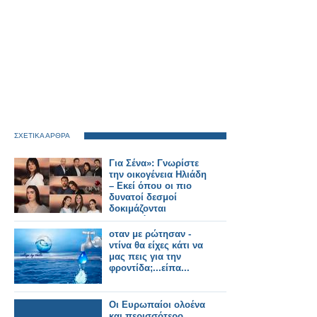
ΣΧΕΤΙΚΑ ΑΡΘΡΑ
Για Σένα»: Γνωρίστε
την οικογένεια Ηλιάδη
– Εκεί όπου οι πιο
δυνατοί δεσμοί
δοκιμάζονται
περισσότερο !
οταν με ρώτησαν -
ντίνα θα είχες κάτι να
μας πεις για την
φροντίδα;...είπα...
Οι Ευρωπαίοι ολοένα
και περισσότερο