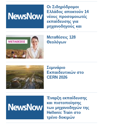
Οι Σιδηρόδρομοι
Ελλάδος αποκτούν 14
νέους προσομοιωτές
εκπαίδευσης για
μηχανοδηγούς και
σταθμάρχες εντός του
2026
Μεταθέσεις 128
Θεολόγων
Σεμινάριο
Εκπαιδευτικών στο
CERN 2026
Έναρξη εκπαίδευσης
και πιστοποίησης
των μηχανοδηγών της
Hellenic Train στο
τρένο δοκιμών
Coradia Stream.
Βίντεο