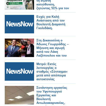
τη σωστή
κατεύθυνση,
ζητώντας 51% για τον
φαρμακοποιό
Ευχές για Καλή
Ανάσταση από τον
Βουλευτή Διαμαντή
Γκολιδάκη.
Στη Δικαιοσύνη ο
Άδωνις Γεωργιάδης –
Μήνυση και αγωγή
κατά του Λάκη
Λαζόπουλου και του
Mega
Μετρό: Εκτός
λειτουργίας ο
σταθμός «Σύνταγμα»
μετά από απόπειρα
αυτοκτονίας
Συνάντηση εργασίας
του Υφυπουργού
Εργασίας και
Βουλευτή
Αιτωλοακαρνανίας,