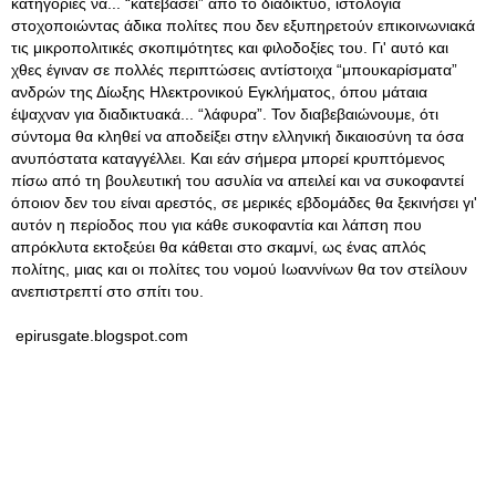
κατηγορίες να..
. “κατεβάσει” από το διαδίκτυο, ιστολόγια
στοχοποιώντας άδικα πολίτες που δεν εξυπηρετούν επικοινωνιακά
τις μικροπολιτικές σκοπιμότητες και φιλοδοξίες του. Γι' αυτό και
χθες έγιναν σε πολλές περιπτώσεις αντίστοιχα “μπουκαρίσματα”
ανδρών της Δίωξης Ηλεκτρονικού Εγκλήματος, όπου μάταια
έψαχναν για διαδικτυακά... “λάφυρα”. Τον διαβεβαιώνουμε, ότι
σύντομα θα κληθεί να αποδείξει στην ελληνική δικαιοσύνη τα όσα
ανυπόστατα καταγγέλλει. Και εάν σήμερα μπορεί κρυπτόμενος
πίσω από τη βουλευτική του ασυλία να απειλεί και να συκοφαντεί
όποιον δεν του είναι αρεστός, σε μερικές εβδομάδες θα ξεκινήσει γι'
αυτόν η περίοδος που για κάθε συκοφαντία και λάπση που
απρόκλυτα εκτοξεύει θα κάθεται στο σκαμνί, ως ένας απλός
πολίτης, μιας και οι πολίτες του νομού Ιωαννίνων θα τον στείλουν
ανεπιστρεπτί στο σπίτι του.
epirusgate.blogspot.com