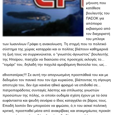
μήνυση που
κατέθεσε
βουλευτής του
ΠΑΣΟΚ για
απόπειρα
εκβιασμού από
τον διαχειριστή
του μπλογκ
των Ιωαννίνων Γράφει η ανακοίνωση. Τη στιγμή που το πολιτικό
σύστημα της χώρας καταρρέει και οι πολίτες βλέπουν καθημερινά
τη ζωή τους να συρρικνώνεται, ο “γνωστός-άγνωστος” βουλευτής
της Ηπείρου, πασχίζει να διασώσει στις προσεχείς εκλογές το...
“τομάρι” του, δηλαδή την παχυλά αμοιβόμενη θεσούλα του, ως...
εθνοπατέρας!!! Σε αυτή την απεγνωσμένη προσπάθειά του και με
δεδομένο τον πανικό που τον έχει κυριεύσει, βλέποντας τη σίγουρη
αποτυχία του, δεν έχει κανένα ηθικό φραγμό να επιδοθεί σε...
πατροπαράδοτες συνταγές λάσπης και σπίλωσης γνωστών
προσώπων της πόλης, οι οποίοι ουδεμία σχέση έχουν με τα όσα
ευφάνταστα και ψευδή σενάρια ο ίδιος καταγγέλει σε βάρος τους.
Επειδή λοιπόν δεν μπορούσε να φιμώσει, ό,τι του ασκεί πολιτική
κριτική, προσπαθεί μέσα από ανακρίβειες και ατεκμηρίωτες προκάτ