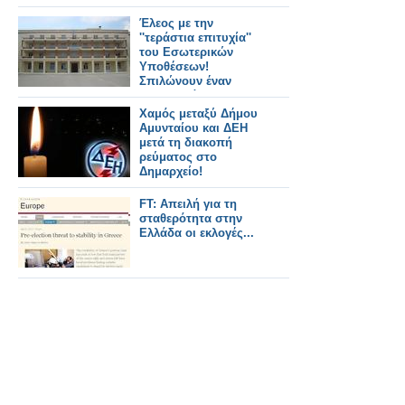
Έλεος με την
''τεράστια επιτυχία''
του Εσωτερικών
Υποθέσεων!
Σπιλώνουν έναν
οικογενειάρχη
αστυνομικό με
Χαμός μεταξύ Δήμου
επιτυχίες
Αμυνταίου και ΔΕΗ
μετά τη διακοπή
ρεύματος στο
Δημαρχείο!
FT: Απειλή για τη
σταθερότητα στην
Ελλάδα οι εκλογές...