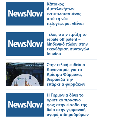
ΕΛΛΑΔΑ
Κάτοικος
Αμπελοκήπων
εντυπωσιασμένος
από τη νέα
πεζογέφυρα: «Είναι
κόσμημα για την
πόλη»
Τέλος στην πράξη το
rebate off patent –
Μηδενικό πλέον στην
εκκαθάριση συνταγών
Ιουνίου
Στην τελική ευθεία ο
Κανονισμός για τα
Κρίσιμα Φάρμακα,
θωρακίζει την
επάρκεια φαρμάκων
στην Ευρώπη
Η Γερμανία δίνει το
οριστικό πράσινο
φως στην είσοδο της
Italo στην γερμανική
αγορά σιδηροδρόμων
υψηλής ταχύτητας.