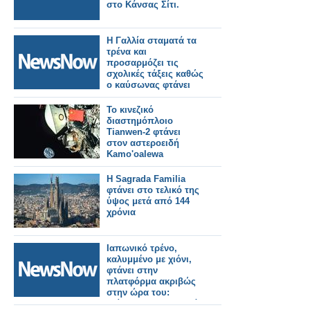
στο Κάνσας Σίτι.
Η Γαλλία σταματά τα
τρένα και
προσαρμόζει τις
σχολικές τάξεις καθώς
ο καύσωνας φτάνει
τους 40°C.
Το κινεζικό
διαστημόπλοιο
Tianwen-2 φτάνει
στον αστεροειδή
Kamo'oalewa
H Sagrada Familia
φτάνει στο τελικό της
ύψος μετά από 144
χρόνια
Ιαπωνικό τρένο,
καλυμμένο με χιόνι,
φτάνει στην
πλατφόρμα ακριβώς
στην ώρα του:
«Τίποτα δεν σταματά