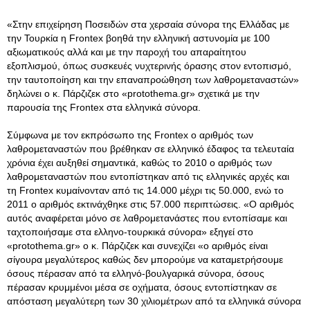
«Στην επιχείρηση Ποσειδών στα χερσαία σύνορα της Ελλάδας με
την Τουρκία η Frontex βοηθά την ελληνική αστυνομία με 100
αξιωματικούς αλλά και με την παροχή του απαραίτητου
εξοπλισμού, όπως συσκευές νυχτερινής όρασης στον εντοπισμό,
την ταυτοποίηση και την επαναπροώθηση των λαθρομεταναστών»
δηλώνει ο κ. Πάρζιζεκ στο «protothema.gr» σχετικά με την
παρουσία της Frontex στα ελληνικά σύνορα.
Σύμφωνα με τον εκπρόσωπο της Frontex ο αριθμός των
λαθρομεταναστών που βρέθηκαν σε ελληνικό έδαφος τα τελευταία
χρόνια έχει αυξηθεί σημαντικά, καθώς το 2010 ο αριθμός των
λαθρομεταναστών που εντοπίστηκαν από τις ελληνικές αρχές και
τη Frontex κυμαίνονταν από τις 14.000 μέχρι τις 50.000, ενώ το
2011 ο αριθμός εκτινάχθηκε στις 57.000 περιπτώσεις. «Ο αριθμός
αυτός αναφέρεται μόνο σε λαθρομετανάστες που εντοπίσαμε και
ταχτοποιήσαμε στα ελληνο-τουρκικά σύνορα» εξηγεί στο
«protothema.gr» ο κ. Πάρζιζεκ και συνεχίζει «ο αριθμός είναι
σίγουρα μεγαλύτερος καθώς δεν μπορούμε να καταμετρήσουμε
όσους πέρασαν από τα ελληνό-βουλγαρικά σύνορα, όσους
πέρασαν κρυμμένοι μέσα σε οχήματα, όσους εντοπίστηκαν σε
απόσταση μεγαλύτερη των 30 χιλιομέτρων από τα ελληνικά σύνορα