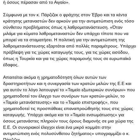
ή όσους πέρασαν από το Αιγαίο».
Σύμφωνα με τον κ. Πάρζιζεκ ο φράχτης στον Έβρο και τα κέντα
κράτησης μεταναστών δεν αρκούν για την αντιμετώπιση ενός τόσο
σύνθετου προβλήματος όπως η λαθρομετανάστευση. «Όταν
μιλάμε για κύματα λαθρομεταναστών δεν υπάρχει τίποτε που να
μπορεί να τα σταματήσει. Η πολιτική για την αντιμετώπιση της
λαθρομετανάστευσης εξαρτάται από πολλές παραμέτρους. Υπάρχει
πρόβλεψη για τις χώρες καταγωγής τους, για τις χώρες εισόδου,
όπως η Τουρκία και για τις χώρες παραμονής τους σε ευρωπαϊκό
έδαφος.
Απαιτείται ακόμα η χρηματοδότηση όλων αυτών των
δραστηριοτήτων και η συνεργασία των κρατών μελών της Ε.Ε και
για αυτόν το λόγο λειτουργεί το «Ταμείο εξωτερικών συνόρων» που
χρηματοδοτεί τον έλεγχο των συνόρων των κρατών-μελών, το
«Ταμείο μετανάστευσης» και το «Ταμείο επιστροφής», που
χρηματοδοτεί τις προσπάθειες επαναπροώθησής τους στις χώρες
καταγωγής. Υπάρχει ακόμα και το «Ταμείο ενσωμάτωσης» για
όσους μετανάστες πληρούν τους όρους διαμονής σε μια χώρα της
Ε.Ε. Οι συνοριακοί έλεγχοι είναι ένα μικρό κομμάτι στην
αντιμετώπιση ενός πολυσύνθετου ζητήματος» υπογραμμίζει ο κ.
Πάρζιζεκ.