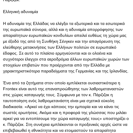
Ελληνική αδυναμία
Η αδυναμία της Ελλάδας να ελέγξει τα εξωτερικά και τα εσωτερικά
της ευρωπαϊκά σύνορα, αλλά και η αδυναμία απορρόφησης των
απαραίτητων ευρωπαϊκών κονδυλίων απειλεί ευθέως τη χώρα μας
με έξοδό της από τη Συνθήκη Σένγκεν και την απαγόρευση της
ελεύθερης μετακινήσεις των Ελλήνων πολιτών σε ευρωπαϊκό
έδαφος. Σε αυτό το πλαίσιο ερμηνεύονται και οι ολοένα και
συχνότεροι έλεγχοι στα αεροδρόμια άλλων ευρωπαϊκών χωρών των
στοιχείων επιβατών που προέρχονται από την Ελλάδα με
χαρακτηριστικότερα παραδείγματα της Γερμανίας και της Ιρλανδίας.
Ένα από τα ζητήματα στον οποίο εμπλέκεται ουσιαστικότερα η
Frontex είναι αυτό της επαναπροώθησης των λαθρομεταναστών
στις χώρες καταγωγής τους. Σύμφωνα με τον κ. Πάρζιζεκ η
ταυτοποίηση ενός λαθρομετανάστη είναι μια σχετικά εύκολη
διαδικασία. «Αρκεί να έχει κάποιος την εμπειρία και να κάνει τις
σωστές ερωτήσεις. Ακόμα και η προφορά της γλώσσας που μιλάει
αρκεί για να εντοπίσουμε την χώρα καταγωγής τους» υποστηρίζει ο
κ. Πάρζιζεκ. Στη συνέχεια εμπλέκονται οι προξενικές αρχές ώστε να
επιβεβαιωθεί η εθνικότητα και να ετοιμαστούν τα απαραίτητα