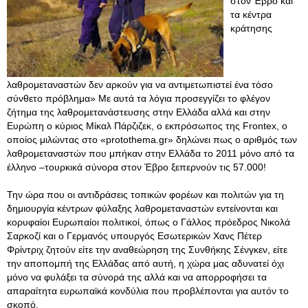
στον Έβρο και
τα κέντρα
κράτησης
λαθρομεταναστών δεν αρκούν για να αντιμετωπιστεί ένα τόσο
σύνθετο πρόβλημα» Με αυτά τα λόγια προσεγγίζει το φλέγον
ζήτημα της λαθρομετανάστευσης στην Ελλάδα αλλά και στην
Ευρώπη ο κύριος Μίκαλ Πάρζιζεκ, o εκπρόσωπος της Frontex, ο
οποίος μιλώντας στο «protothema.gr» δηλώνει πως ο αριθμός των
λαθρομεταναστών που μπήκαν στην Ελλάδα το 2011 μόνο από τα
έλληνο –τουρκικά σύνορα στον Έβρο ξεπερνούν τις 57.000!
Την ώρα που οι αντιδράσεις τοπικών φορέων και πολιτών για τη
δημιουργία κέντρων φύλαξης λαθρομεταναστών εντείνονται και
κορυφαίοι Ευρωπαίοι πολιτικοί, όπως ο Γάλλος πρόεδρος Νικολά
Σαρκοζί και ο Γερμανός υπουργός Εσωτερικών Χανς Πέτερ
Φρίντριχ ζητούν είτε την αναθεώρηση της Συνθήκης Σένγκεν, είτε
την αποπομπή της Ελλάδας από αυτή, η χώρα μας αδυνατεί όχι
μόνο να φυλάξει τα σύνορά της αλλά και να απορροφήσει τα
απαραίτητα ευρωπαϊκά κονδύλια που προβλέπονται για αυτόν το
σκοπό.