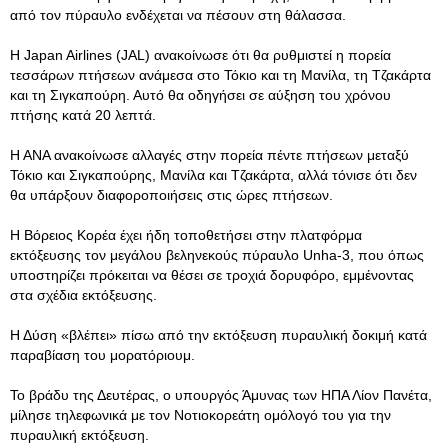
από τον πύραυλο ενδέχεται να πέσουν στη θάλασσα.
Η Japan Airlines (JAL) ανακοίνωσε ότι θα ρυθμιστεί η πορεία
τεσσάρων πτήσεων ανάμεσα στο Τόκιο και τη Μανίλα, τη Τζακάρτα
και τη Σιγκαπούρη. Αυτό θα οδηγήσει σε αύξηση του χρόνου
πτήσης κατά 20 λεπτά.
Η ΑΝΑ ανακοίνωσε αλλαγές στην πορεία πέντε πτήσεων μεταξύ
Τόκιο και Σιγκαπούρης, Μανίλα και Τζακάρτα, αλλά τόνισε ότι δεν
θα υπάρξουν διαφοροποιήσεις στις ώρες πτήσεων.
Η Βόρειος Κορέα έχει ήδη τοποθετήσει στην πλατφόρμα
εκτόξευσης τον μεγάλου βεληνεκούς πύραυλο Unha-3, που όπως
υποστηρίζει πρόκειται να θέσει σε τροχιά δορυφόρο, εμμένοντας
στα σχέδια εκτόξευσης.
Η Δύση «βλέπει» πίσω από την εκτόξευση πυραυλική δοκιμή κατά
παραβίαση του μορατόριουμ.
Το βράδυ της Δευτέρας, ο υπουργός Άμυνας των ΗΠΑ Λίον Πανέτα,
μίλησε τηλεφωνικά με τον Νοτιοκορεάτη ομόλογό του για την
πυραυλική εκτόξευση.