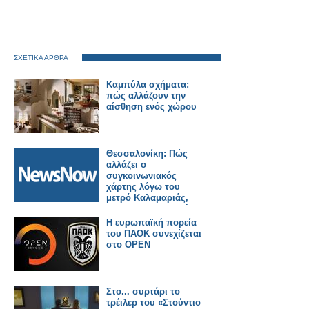
ΣΧΕΤΙΚΑ ΑΡΘΡΑ
Καμπύλα σχήματα:
πώς αλλάζουν την
αίσθηση ενός χώρου
Θεσσαλονίκη: Πώς
αλλάζει ο
συγκοινωνιακός
χάρτης λόγω του
μετρό Καλαμαριάς,
ποιες λεωφορειακές
γραμμές
Η ευρωπαϊκή πορεία
καταργούνται, ποιες
του ΠΑΟΚ συνεχίζεται
νέες θα
στο OPEN
λειτουργήσουν, ποιες
αλλάζουν.
Στο... συρτάρι το
τρέιλερ του «Στούντιο