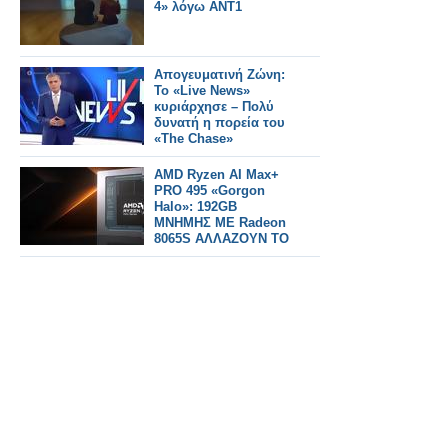
4» λόγω ΑΝΤ1
Απογευματινή Ζώνη:
Το «Live News»
κυριάρχησε – Πολύ
δυνατή η πορεία του
«The Chase»
AMD Ryzen AI Max+
PRO 495 «Gorgon
Halo»: 192GB
ΜΝΗΜΗΣ ΜΕ Radeon
8065S ΑΛΛΑΖΟΥΝ ΤΟ
ΤΟΠΙΟ