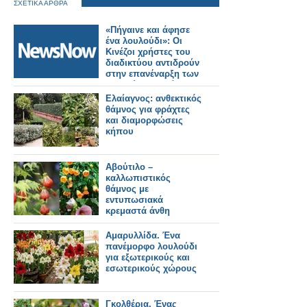
ΣΧΕΤΙΚΑ ΑΡΘΡΑ
«Πήγαινε και άφησε
ένα λουλούδι»: Οι
Κινέζοι χρήστες του
διαδικτύου αντιδρούν
στην επανέναρξη των
ταξιδιών στη Βόρεια
Κορέα
Ελαίαγνος: ανθεκτικός
θάμνος για φράχτες
και διαμορφώσεις
κήπου
Αβούτιλο –
καλλωπιστικός
θάμνος με
εντυπωσιακά
κρεμαστά άνθη
Αμαρυλλίδα. Ένα
πανέμορφο λουλούδι
για εξωτερικούς και
εσωτερικούς χώρους
Γκολθέρια. Ένας