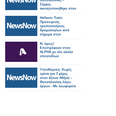
Θεσσαλονίκη –
Σέρρες
ακινητοποιήθηκε στον
Σταθμό Μουριές,
λόγω τεχνικής
Hellenic Train:
βλάβης.
Προσωρινές
τροποποιήσεις
δρομολογίων από
σήμερα στον
Προαστιακό Πάτρας
λόγω εργασιών
Κι όμως!
υποδομής.
Επιστρέφουν στον
ALPHA με νέο κύκλο
επεισοδίων
Υπενθύμιση: Χωρίς
τρένα για 3 μέρες
στον άξονα Αθήνα –
Θεσσαλονίκη λόγω
έργων - Με λεωφορεία
τα δρομολόγια.