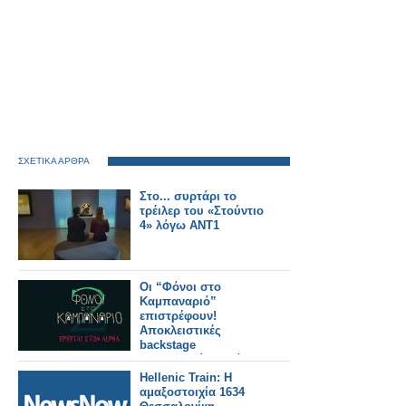
ΣΧΕΤΙΚΑ ΑΡΘΡΑ
Στο... συρτάρι το
τρέιλερ του «Στούντιο
4» λόγω ΑΝΤ1
Οι “Φόνοι στο
Καμπαναριό”
επιστρέφουν!
Αποκλειστικές
backstage
φωτογραφίες από τα
γυρίσματα!
Hellenic Train: Η
αμαξοστοιχία 1634