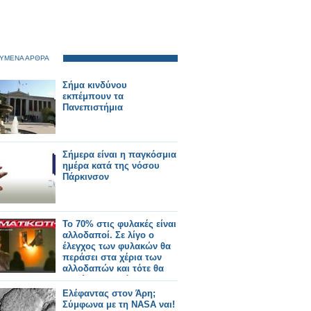
ΥΜΕΝΑ ΑΡΘΡΑ
Σήμα κινδύνου
εκπέμπουν τα
Πανεπιστήμια
Σήμερα είναι η παγκόσμια
ημέρα κατά της νόσου
Πάρκινσον
Το 70% στις φυλακές είναι
αλλοδαποί. Σε λίγο ο
έλεγχος των φυλακών θα
περάσει στα χέρια των
αλλοδαπών και τότε θα
μπούμε σε απόλυτη
ζούγκλα
Ελέφαντας στον Άρη;
Σύμφωνα με τη NASA ναι!