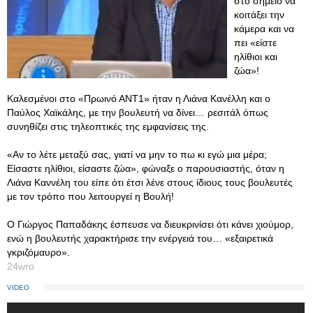
στο σημείο να
κοιτάξει την
κάμερα και να
πει «είστε
ηλίθιοι και
ζώα»!
Καλεσμένοι στο «Πρωινό ΑΝΤ1» ήταν η Λιάνα Κανέλλη και ο
Παύλος Χαϊκάλης, με την βουλευτή να δίνει… ρεσιτάλ όπως
συνηθίζει στις τηλεοπτικές της εμφανίσεις της.
«Αν το λέτε μεταξύ σας, γιατί να μην το πω κι εγώ μια μέρα;
Είσαστε ηλίθιοι, είσαστε ζώα», φώναξε ο παρουσιαστής, όταν η
Λιάνα Καννέλη του είπε ότι έτσι λένε στους ίδιους τους βουλευτές
με τον τρόπο που λειτουργεί η Βουλή!
Ο Γιώργος Παπαδάκης έσπευσε να διευκρινίσει ότι κάνει χιούμορ,
ενώ η βουλευτής χαρακτήρισε την ενέργειά του… «εξαιρετικά
γκριζόμαυρο».
24wro
VIDEO