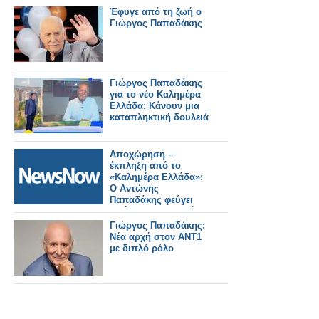
Έφυγε από τη ζωή ο
Γιώργος Παπαδάκης
Γιώργος Παπαδάκης
για το νέο Καλημέρα
Ελλάδα: Κάνουν μια
καταπληκτική δουλειά
Αποχώρηση –
έκπληξη από το
«Καλημέρα Ελλάδα»:
Ο Αντώνης
Παπαδάκης φεύγει
από τον ΑΝΤ1 μετά
από 26 χρόνια
Γιώργος Παπαδάκης:
Νέα αρχή στον ΑΝΤ1
με διπλό ρόλο