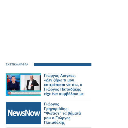
ΣΧΕΤΙΚΑ ΑΡΘΡΑ
Γιώργος Λιάγκας:
«Δεν ξέρω τι μου
επιτρέπεται να πω, ο
Γιώργος Παπαδάκης
είχε ένα συμβόλαιο με
τον ΑΝΤ1 - Γνωρίζω
ότι το συμβόλαιο θα
Γιώργος
συνέχιζε, θα
Γρηγοριάδης:
ανανεωνόταν»
“Φώτισε” τα βήματά
μου ο Γιώργος
Παπαδάκης