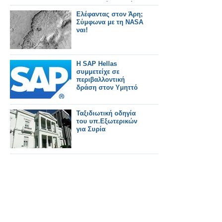
αλλοδαπών και τότε
θα μπούμε σε
Ελέφαντας στον Άρη;
απόλυτη ζούγκλα
Σύμφωνα με τη NASA
ναι!
Η SAP Hellas
συμμετείχε σε
περιβαλλοντική
δράση στον Υμηττό
Ταξιδιωτική οδηγία
του υπ.Εξωτερικών
για Συρία