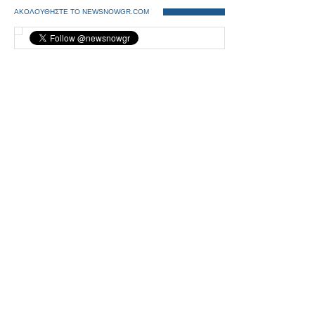
ΑΚΟΛΟΥΘΗΣΤΕ ΤΟ NEWSNOWGR.COM