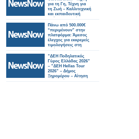
για τη Γη, Τέχνη για
τη Ζωή – Καλλιτεχνική
και εκπαιδευτική
δράση στον Δήμο
Ξηρομέρου.
Πάνω από 500.000€
“περιμένουν” στην
πλατφόρμα: Άμεσος
έλεγχος για εκκρεμείς
τιμολογήσεις στη
Δράση Παχέος
Εντέρου
”ΔΕΗ Ποδηλατικός
Γύρος Ελλάδας 2026”
– ”ΔΕΗ Hellas Tour
2026” – Δήμος
Ξηρομέρου – Αίτηση
εθελοντή.