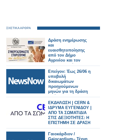
ΣΧΕΤΙΚΑ ΑΡΘΡΑ
Δράση ενημέρωσης
και
ευαισθητοποίησης
από τον Δήμο
Αγρινίου και τον
ΣΕΕΔΑ με μήνυμα
«Συνεργαζόμαστε –
Επείγον: Έως 26/06 η
Στηρίζουμε τον
υποβολή
άνθρωπο»
δικαιωμάτων
προηγούμενων
μηνών για τη δράση
πρόληψης του
καρκίνου του παχέος
ΕΚΔΗΛΩΣΗ | CERN &
εντέρου
ΙΔΡΥΜΑ ΕΥΓΕΝΙΔΟΥ |
ΑΠΟ ΤΑ ΣΩΜΑΤΙΔΙΑ
ΣΤΙΣ ΔΕΞΙΟΤΗΤΕΣ: Η
ΕΠΙΣΤΗΜΗ ΣΕ ΔΡΑΣΗ
Γαιοκάρδιον /
Gaiocardium– Τέχνη