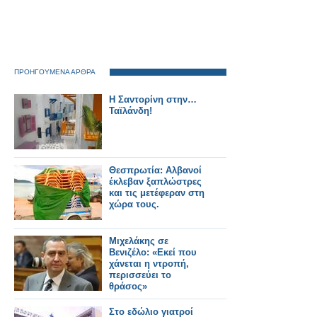
ΠΡΟΗΓΟΥΜΕΝΑ ΑΡΘΡΑ
Η Σαντορίνη στην…
Ταϊλάνδη!
Θεσπρωτία: Αλβανοί
έκλεβαν ξαπλώστρες
και τις μετέφεραν στη
χώρα τους.
Μιχελάκης σε
Βενιζέλο: «Eκεί που
χάνεται η ντροπή,
περισσεύει το
θράσος»
Στο εδώλιο γιατροί