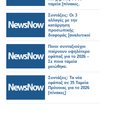
ταμεία [πίνακες.
Συντάξεις: Οι 3
αλλαγές με την
κατάργηση
προσωπικής
διαφοράς [αναλυτικοί
πίνακες με τα τελικά
ποσά για όλα τα
Ποιοι συνταξιούχοι
ταμεία.
παίρνουν υψηλότερο
εφάπαξ για το 2026 –
Σε ποια ταμεία
μειώθηκε.
Συντάξεις: Τα νέα
εφάπαξ σε 35 Ταμεία
Πρόνοιας για το 2026
[πίνακες]