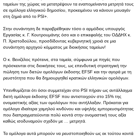
ταμείων της χώρας να μετατρέψουν τα εναπομείναντα μετρητά τους
σε ομόλογα ελληνικού δημοσίου, προκειμένου να κάνουν μουαγέν
στη ζημιά από το PSI+.
Στην συνάντηση δε παραβρέθηκαν τόσο ο αρμόδιος υπουργός
Εργασίας κ. Γ. Κουτρουμάνης όσο και ο επικεφαλής του ΟΔΔΗΧ κ.
Π. Χριστοδούλου, προσδίδοντας κυβερνητική χροιά σε μια
συνάντηση αρχηγού κόμματος με διοικήσεις ταμείων!
Ο κ. Βενιζέλος πρότεινε, στα ταμεία, σύμφωνα με πηγές που
πρόσκεινται στις διοικήσεις τους, ως επενδυτική στρατηγική την
πώληση των διετών ομολόγων έκδοσης EFSF και την αγορά με τη
ρευστότητα που θα δημιουργηθεί κρατικών ελληνικών ομολόγων.
Υπενθυμίζεται ότι όσοι συμμετείχαν στο PSI πήραν ως αντάλλαγμα
διετή ομόλογα έκδοσης EFSF που αντιστοιχούν στο 15% της
ονομαστικής αξίας των ομολόγων που αντήλλαξαν. Πρόκειται για
ομόλογα ιδιαίτερα χαμηλού κινδύνου και υψηλής εμπορευσιμότητας
που διαπραγματεύονται πολύ κοντά στην ονομαστική τους αξία
καθώς ισοδυναμούν σχεδόν με … μετρητά.
Τα ομόλογα αυτά μπορούν να ρευστοποιηθούν ως εκ τούτου κοντά