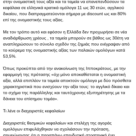
στην ονομαστική τους αξία και τα ταμεία να επανεπενδύσουν τα
κεφάλαια σε ελληνικά κρατικά ομόλογα 11 ως 30 ετών, αγγλικού
δικαίου, που διαπραγματεύονται σήμερα με discount ως και 80%
επί της ονομαστικής τους αξίας.
Με τον τρόπο αυτό και εφόσον η Ελλάδα δεν προχωρήσει σε νέα
αναδιάρθρωση χρέους , τα ταμεία μπορούν σε βάθος ως 30έτη να
αναπληρώσουν το σύνολο σχεδόν της ζημιάς που ενέγραψαν από
το κούρεμα της ονομαστικής αξίας των παλαιών ομολόγων κατά
53,5%.
Όπως προκύπτει από την ανακοίνωση της Ιπποκράτους, με την
εφαρμογή της πρότασης «όχι μόνο αποκαθίσταται η ονομαστική
αξία, αλλά επιπλέον τα ταμεία αποκτούν ομόλογα με δύο πρόσθετα
χαρακτηριστικά που ενισχύουν την αξία τους: το αγγλικό δίκαιο και
το σχήμα της παράλληλης και ταυτόχρονης εξυπηρέτησης με τα
δάνεια του επίσημου τομέα».
Τι λένε οι διαχειριστές κεφαλαίων
Διαχειριστές θεσμικών κεφαλαίων και στελέχη της αγοράς
ομολόγων επιφυλάχθηκαν να σχολιάσουν την πρόταση,
σημειώνοντας ότι η παραπάνω επενδυτική στρατηγική έχει