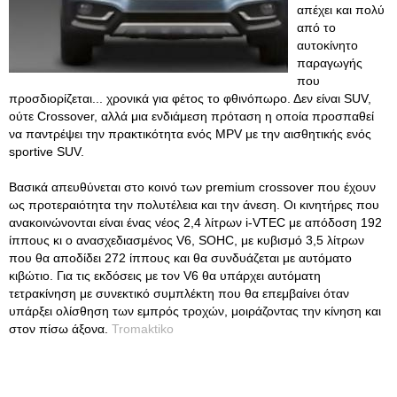
απέχει και πολύ
από το
αυτοκίνητο
παραγωγής
που
προσδιορίζεται... χρονικά για φέτος το φθινόπωρο. Δεν είναι SUV,
ούτε Crossover, αλλά μια ενδιάμεση πρόταση η οποία προσπαθεί
να παντρέψει την πρακτικότητα ενός MPV με την αισθητικής ενός
sportive SUV.
Βασικά απευθύνεται στο κοινό των premium crossover που έχουν
ως προτεραιότητα την πολυτέλεια και την άνεση. Οι κινητήρες που
ανακοινώνονται είναι ένας νέος 2,4 λίτρων i-VTEC με απόδοση 192
ίππους κι ο ανασχεδιασμένος V6, SOHC, με κυβισμό 3,5 λίτρων
που θα αποδίδει 272 ίππους και θα συνδυάζεται με αυτόματο
κιβώτιο. Για τις εκδόσεις με τον V6 θα υπάρχει αυτόματη
τετρακίνηση με συνεκτικό συμπλέκτη που θα επεμβαίνει όταν
υπάρξει ολίσθηση των εμπρός τροχών, μοιράζοντας την κίνηση και
στον πίσω άξονα.
Tromaktiko