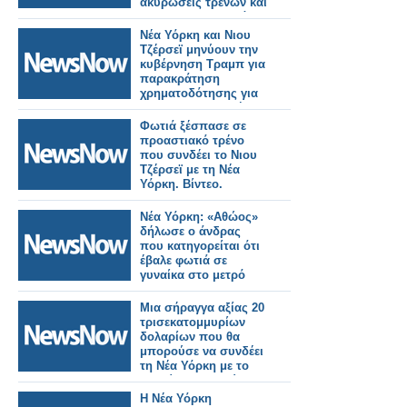
ακυρώσεις τρένων και
660.000 νοικοκυριά
χωρίς ρεύμα [εικόνες -
Νέα Υόρκη και Νιου
βίντεο]
Τζέρσεϊ μηνύουν την
κυβέρνηση Τραμπ για
παρακράτηση
χρηματοδότησης για
τη σιδηροδρομική
σήραγγα
Φωτιά ξέσπασε σε
προαστιακό τρένο
που συνδέει το Νιου
Τζέρσεϊ με τη Νέα
Υόρκη. Βίντεο.
Νέα Υόρκη: «Αθώος»
δήλωσε ο άνδρας
που κατηγορείται ότι
έβαλε φωτιά σε
γυναίκα στο μετρό
Μια σήραγγα αξίας 20
τρισεκατομμυρίων
δολαρίων που θα
μπορούσε να συνδέει
τη Νέα Υόρκη με το
Λονδίνο σε μια ώρα!
Η Νέα Υόρκη