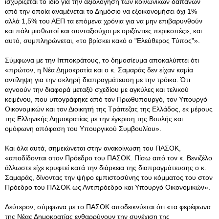
ισχυρίζεται το ίδιο για την αξιολόγηση των κοινωνικών δαπανών
από την οποία αναμένεται το Δημόσιο να εξοικονομήσει όχι 1%
αλλά 1,5% του ΑΕΠ τα επόμενα χρόνια για να μην επιβαρυνθούν
και πάλι μισθωτοί και συνταξιούχοι με οριζόντιες περικοπές», και
αυτό, συμπληρώνεται, «το βρίσκει κακό ο "Ελεύθερος Τύπος"».
Σύμφωνα με την Ιπποκράτους, το δημοσίευμα αποκαλύπτει ότι
«πρώτον, η Νέα Δημοκρατία και ο κ. Σαμαράς δεν είχαν καμία
αντίληψη για την σκληρή διαπραγμάτευση με την τρόικα. Ότι
αγνοούν την διαφορά μεταξύ σχεδίου με αγκύλες και τελικού
κειμένου, που υπογράφηκε από τον Πρωθυπουργό, τον Υπουργό
Οικονομικών και τον Διοικητή της Τράπεζας της Ελλάδος, εκ μέρους
της Ελληνικής Δημοκρατίας με την έγκριση της Βουλής και
ομόφωνη απόφαση του Υπουργικού Συμβουλίου».
Και όλα αυτά, σημειώνεται στην ανακοίνωση του ΠΑΣΟΚ,
«αποδίδονται στον Πρόεδρο του ΠΑΣΟΚ. Πίσω από τον κ. Βενιζέλο
άλλωστε είχε κρυφτεί κατά την διάρκεια της διαπραγμάτευσης ο κ.
Σαμαράς, δίνοντας την ψήφο εμπιστοσύνης του κόμματος του στον
Πρόεδρο του ΠΑΣΟΚ ως Αντιπρόεδρο και Υπουργό Οικονομικών».
Δεύτερον, σύμφωνα με το ΠΑΣΟΚ αποδεικνύεται ότι «τα φερέφωνα
της Νέας Δημοκρατίας ενθαρρύνουν την συνέχιση της