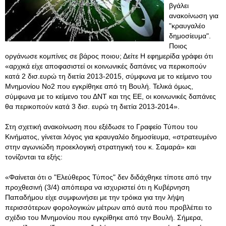
βγάλει
ανακοίνωση για
"κραυγαλέο
δημοσίευμα".
Ποιος
οργάνωσε κομπίνες σε βάρος ποιου; Δείτε Η εφημερίδα γράφει ότι
«αρχικά είχε αποφασιστεί οι κοινωνικές δαπάνες να περικοπούν
κατά 2 δισ.ευρώ τη διετία 2013-2015, σύμφωνα με το κείμενο του
Μνημονίου Νο2 που εγκρίθηκε από τη Βουλή. Τελικά όμως,
σύμφωνα με το κείμενο του ΔΝΤ και της ΕΕ, οι κοινωνικές δαπάνες
θα περικοπούν κατά 3 δισ. ευρώ τη διετία 2013-2014».
Στη σχετική ανακοίνωση που εξέδωσε το Γραφείο Τύπου του
Κινήματος, γίνεται λόγος για κραυγαλέο δημοσίευμα, «στρατευμένο
στην αγωνιώδη προεκλογική στρατηγική του κ. Σαμαρά» και
τονίζονται τα εξής:
«Φαίνεται ότι ο "Ελεύθερος Τύπος" δεν διδάχθηκε τίποτε από την
προχθεσινή (3/4) απόπειρα να ισχυριστεί ότι η Κυβέρνηση
Παπαδήμου είχε συμφωνήσει με την τρόικα για την λήψη
περισσότερων φορολογικών μέτρων από αυτά που προβλέπει το
σχέδιο του Μνημονίου που εγκρίθηκε από την Βουλή
. Σήμερα,