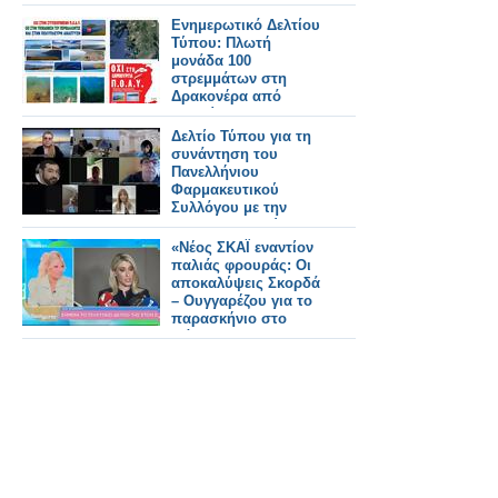
φαρμακοποιό
Ενημερωτικό Δελτίου
Τύπου: Πλωτή
μονάδα 100
στρεμμάτων στη
Δρακονέρα από
μετακίνηση -
μετεγκατάσταση
Δελτίο Τύπου για τη
παλαιών.
συνάντηση του
Πανελλήνιου
Φαρμακευτικού
Συλλόγου με την
Ένωση Ασθενών
Ελλάδας
«Νέος ΣΚΑΪ εναντίον
παλιάς φρουράς: Οι
αποκαλύψεις Σκορδά
– Ουγγαρέζου για το
παρασκήνιο στο
Φάληρο»