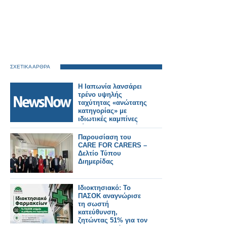
ΣΧΕΤΙΚΑ ΑΡΘΡΑ
Η Ιαπωνία λανσάρει
τρένο υψηλής
ταχύτητας «ανώτατης
κατηγορίας» με
ιδιωτικές καμπίνες
τύπου αεροπορικής
εταιρείας.
Παρουσίαση του
CARE FOR CARERS –
Δελτίο Τύπου
Διημερίδας
Ιδιοκτησιακό: Το
ΠΑΣΟΚ αναγνώρισε
τη σωστή
κατεύθυνση,
ζητώντας 51% για τον