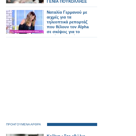
ΓΕΝΙΑ ΠΟΥΚΟΛΛΗΣΕ
ΜΕ ΤΗΝ A.I ΠΑΡΑ ΣΕ
ΑΝΘΡΩΠΟΥΣς
Ναταλία Γερμανού με
αιχμές για τα
τηλεοπτικά ρεπορτάζ
που θέλουν τον Alpha
σε σκέψεις για το
Καλύτερα δε γίνεται...
ΠΡΟΗΓΟΥΜΕΝΑ ΑΡΘΡΑ