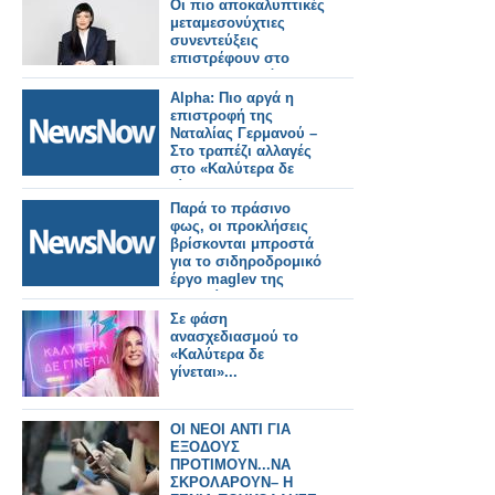
Oι πιο αποκαλυπτικές
μεταμεσονύχτιες
συνεντεύξεις
επιστρέφουν στο
ACTION 24 - Πότε
κάνουν πρεμιέρα;
Alpha: Πιο αργά η
επιστροφή της
Ναταλίας Γερμανού –
Στο τραπέζι αλλαγές
στο «Καλύτερα δε
γίνεται»
Παρά το πράσινο
φως, οι προκλήσεις
βρίσκονται μπροστά
για το σιδηροδρομικό
έργο maglev της
Ιαπωνίας.
Σε φάση
ανασχεδιασμού το
«Καλύτερα δε
γίνεται»...
ΟΙ ΝΕΟΙ ΑΝΤΙ ΓΙΑ
ΕΞΟΔΟΥΣ
ΠΡΟΤΙΜΟΥΝ...ΝΑ
ΣΚΡΟΛΑΡΟΥΝ– Η