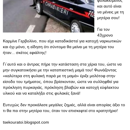
φυλακισμένος
και αυτό είναι
να μένεις με τη
μητέρα σου!
Για τον
43χρονο
Καρμίνε Γερβολίνο, που είχε καταδικάστεί για κατοχή ναρκωτικών
και όχι μόνο, η είδηση ότι σύντομα θα μείνει με τη μητέρα του
ήταν... σκέτος εφιάλτης!
Γι΄αυτό και ο άντρας πήρε την κατάσταση στα χέρια του, ώστε να
μην συγκατοικήσει με την καταπιεστική μαμά του! Φωνάζοντας
«καλύτερα στη φυλακή παρά με τη μαμά» έριξε μολότοφ στην
είσοδο του τμήματος, όπου βρίσκονταν, ώστε να συλληφθεί για
πρόκληση πυρκαγιάς, πρόκληση βλαβών και κατοχή εύφλεκτου
υλικού και να καταλήξει στις φυλακές ξανά!
Ευτυχώς δεν προκάλεσε μεγάλες ζημιές, αλλά είναι απορίας άξιο το
τι θα πει στην μητέρα του, όταν τον επισκεφτεί στο κρατητήριο!
tsekouratoi.blogspot.com