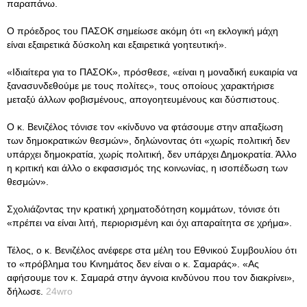
παραπάνω.
Ο πρόεδρος του ΠΑΣΟΚ σημείωσε ακόμη ότι «η εκλογική μάχη
είναι εξαιρετικά δύσκολη και εξαιρετικά γοητευτική».
«Ιδιαίτερα για το ΠΑΣΟΚ», πρόσθεσε, «είναι η μοναδική ευκαιρία να
ξανασυνδεθούμε με τους πολίτες», τους οποίους χαρακτήρισε
μεταξύ άλλων φοβισμένους, απογοητευμένους και δύσπιστους.
O κ. Βενιζέλος τόνισε τον «κίνδυνο να φτάσουμε στην απαξίωση
των δημοκρατικών θεσμών», δηλώνοντας ότι «χωρίς πολιτική δεν
υπάρχει δημοκρατία, χωρίς πολιτική, δεν υπάρχει Δημοκρατία. Άλλο
η κριτική και άλλο ο εκφασισμός της κοινωνίας, η ισοπέδωση των
θεσμών».
Σχολιάζοντας την κρατική χρηματοδότηση κομμάτων, τόνισε ότι
«πρέπει να είναι λιτή, περιορισμένη και όχι απαραίτητα σε χρήμα».
Τέλος, ο κ. Βενιζέλος ανέφερε στα μέλη του Εθνικού Συμβουλίου ότι
το «πρόβλημα του Κινημάτος δεν είναι ο κ. Σαμαράς». «Ας
αφήσουμε τον κ. Σαμαρά στην άγνοια κινδύνου που τον διακρίνει»,
δήλωσε.
24wro