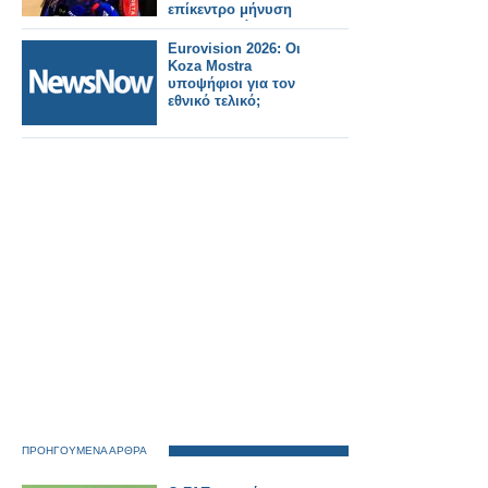
επίκεντρο μήνυση
δημοσιογράφου για
συκοφαντική
Eurovision 2026: Οι
δυσφήμιση
Koza Mostra
υποψήφιοι για τον
εθνικό τελικό;
ΠΡΟΗΓΟΥΜΕΝΑ ΑΡΘΡΑ