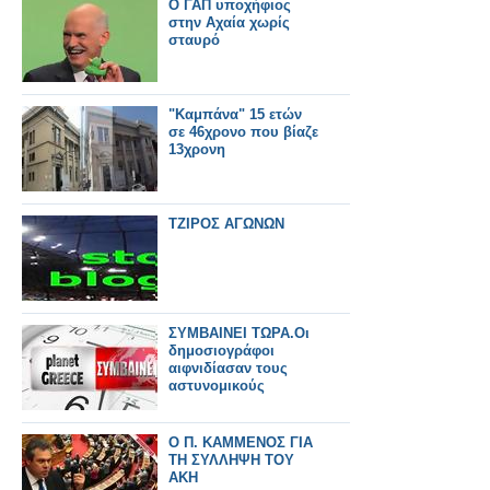
Ο ΓΑΠ υποχήφιος
στην Αχαία χωρίς
σταυρό
"Καμπάνα" 15 ετών
σε 46χρονο που βίαζε
13χρονη
ΤΖΙΡΟΣ ΑΓΩΝΩΝ
ΣΥΜΒΑΙΝΕΙ ΤΩΡΑ.Οι
δημοσιογράφοι
αιφνιδίασαν τους
αστυνομικούς
Ο Π. ΚΑΜΜΕΝΟΣ ΓΙΑ
ΤΗ ΣΥΛΛΗΨΗ ΤΟΥ
ΑΚΗ