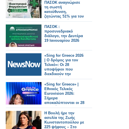
ΠΑΣΟΚ αναγνώρισε
τη σωστή
κατεύθυνση,
ζητώντας 51% για τον
φαρμακοποιό
ΠΑΣΟΚ :
προσυνεδριακό
διάλογο, την Δευτέρα
19 Ιανουαρίου 2026
«Sing for Greece 2026
| Ο δρόμος για τον
Τελικό»: Οι 28
υποψήφιοι που
διεκδικούν την
εκπροσώπηση της
Ελλάδας στη
«Sing for Greece» |
Eurovision 2026
Εθνικός Τελικός
Eurovision 2026:
Σήμερα
αποκαλύπτονται οι 28
υποψήφιοι
Η Βουλή ήρε την
ασυλία της Ζωής
Κωνσταντοπούλου με
225 ψήφους – Στο