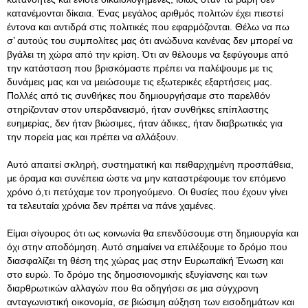
κατανέμονται δίκαια. Ένας μεγάλος αριθμός πολιτών έχει πιεστεί
έντονα και αντιδρά στις πολιτικές που εφαρμόζονται. Θέλω να πω
σ’ αυτούς του συμπολίτες μας ότι ανώδυνα κανένας δεν μπορεί να
βγάλει τη χώρα από την κρίση. Ότι αν θέλουμε να ξεφύγουμε από
την κατάσταση που βρισκόμαστε πρέπει να παλέψουμε με τις
δυνάμεις μας και να μειώσουμε τις εξωτερικές εξαρτήσεις μας.
Πολλές από τις συνθήκες που δημιουργήσαμε στο παρελθόν
στηρίζονταν στον υπερδανεισμό, ήταν συνθήκες επίπλαστης
ευημερίας, δεν ήταν βιώσιμες, ήταν άδικες, ήταν διαβρωτικές για
την πορεία μας και πρέπει να αλλάξουν.
Αυτό απαιτεί σκληρή, συστηματική και πειθαρχημένη προσπάθεια,
με όραμα και συνέπεια ώστε να μην καταστρέφουμε τον επόμενο
χρόνο ό,τι πετύχαμε τον προηγούμενο. Οι θυσίες που έχουν γίνει
τα τελευταία χρόνια δεν πρέπει να πάνε χαμένες.
Είμαι σίγουρος ότι ως κοινωνία θα επενδύσουμε στη δημιουργία και
όχι στην αποδόμηση. Αυτό σημαίνει να επιλέξουμε το δρόμο που
διασφαλίζει τη θέση της χώρας μας στην Ευρωπαϊκή Ένωση και
στο ευρώ. Το δρόμο της δημοσιονομικής εξυγίανσης και των
διαρθρωτικών αλλαγών που θα οδηγήσει σε μια σύγχρονη
ανταγωνιστική οικονομία, σε βιώσιμη αύξηση των εισοδημάτων και