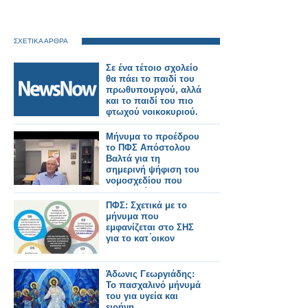
ΣΧΕΤΙΚΑ ΑΡΘΡΑ
Σε ένα τέτοιο σχολείο
θα πάει το παιδί του
πρωθυπουργού, αλλά
και το παιδί του πιο
φτωχού νοικοκυριού.
Μήνυμα το προέδρου
το ΠΦΣ Απόστολου
Βαλτά για τη
σημερινή ψήφιση του
νομοσχεδίου που
κατοχυρώνει τα
φαρμακεία μας
ΠΦΣ: Σχετικά με το
μήνυμα που
εμφανίζεται στο ΣΗΣ
για το κατ ́οικον
Άδωνις Γεωργιάδης:
Το πασχαλινό μήνυμά
του για υγεία και
ειρήνη