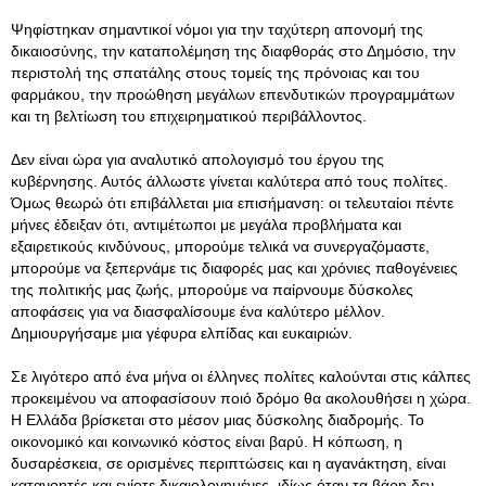
Ψηφίστηκαν σημαντικοί νόμοι για την ταχύτερη απονομή της
δικαιοσύνης, την καταπολέμηση της διαφθοράς στο Δημόσιο, την
περιστολή της σπατάλης στους τομείς της πρόνοιας και του
φαρμάκου, την προώθηση μεγάλων επενδυτικών προγραμμάτων
και τη βελτίωση του επιχειρηματικού περιβάλλοντος.
Δεν είναι ώρα για αναλυτικό απολογισμό του έργου της
κυβέρνησης. Αυτός άλλωστε γίνεται καλύτερα από τους πολίτες.
Όμως θεωρώ ότι επιβάλλεται μια επισήμανση: οι τελευταίοι πέντε
μήνες έδειξαν ότι, αντιμέτωποι με μεγάλα προβλήματα και
εξαιρετικούς κινδύνους, μπορούμε τελικά να συνεργαζόμαστε,
μπορούμε να ξεπερνάμε τις διαφορές μας και χρόνιες παθογένειες
της πολιτικής μας ζωής, μπορούμε να παίρνουμε δύσκολες
αποφάσεις για να διασφαλίσουμε ένα καλύτερο μέλλον.
Δημιουργήσαμε μια γέφυρα ελπίδας και ευκαιριών.
Σε λιγότερο από ένα μήνα οι έλληνες πολίτες καλούνται στις κάλπες
προκειμένου να αποφασίσουν ποιό δρόμο θα ακολουθήσει η χώρα.
Η Ελλάδα βρίσκεται στο μέσον μιας δύσκολης διαδρομής. Το
οικονομικό και κοινωνικό κόστος είναι βαρύ. Η κόπωση, η
δυσαρέσκεια, σε ορισμένες περιπτώσεις και η αγανάκτηση, είναι
κατανοητές και ενίοτε δικαιολογημένες, ιδίως όταν τα βάρη δεν