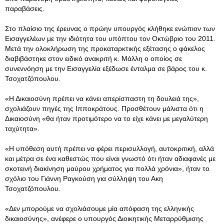
παραβάσεις.
Στο πλαίσιο της έρευνας ο πρώην υπουργός κλήθηκε ενώπιον των
Εισαγγελέων με την ιδιότητα του υπόπτου τον Οκτώβριο του 2011.
Μετά την ολοκλήρωση της προκαταρκτικής εξέτασης ο φάκελος
διαβιβάστηκε στον ειδικό ανακριτή κ. Μάλλη ο οποίος σε
συνεννόηση με την Εισαγγελία εξέδωσε ένταλμα σε βάρος του κ.
Τσοχατζόπουλου.
«Η Δικαιοσύνη πρέπει να κάνει απερίσπαστη τη δουλειά της»,
σχολιάζουν πηγές της Ιπποκράτους. Προσθέτουν μάλιστα ότι η
Δικαιοσύνη «θα ήταν προτιμότερο να το είχε κάνει με μεγαλύτερη
ταχύτητα».
«Η υπόθεση αυτή πρέπει να φέρει περισυλλογή, αυτοκριτική, αλλά
και μέτρα σε ένα καθεστώς που είναι γνωστό ότι ήταν αδιαφανές με
σκοτεινή διακίνηση μαύρου χρήματος για πολλά χρόνια», ήταν το
σχόλιο του Γιάννη Ραγκούση για σύλληψη του Ακη
Τσοχατζόπουλου.
«Δεν μπορούμε να σχολιάσουμε μία απόφαση της ελληνικής
δικαιοσύνης», ανέφερε ο υπουργός Διοικητικής Μεταρρύθμισης