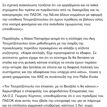
Σε σχετική ανακοίνωση τονίζεται ότι «οι εργαζόμενοι και τα λαϊκά
στρώματα δεν πρέπει να παγιδευτούν από τις διακηρύξεις και τις
κοκορομαχίες του ΠΑΣΟΚ, της ΝΔ και άλλων κομμάτων με αφορμή
την υπόθεση Τσοχατζόπουλου ότι έχουν πρόθεση να βάλουν τέλος
στα νοσηρά φαινόμενα και στα σκάνδαλα τιμωρώντας τους
υπεύθυνους».
Παράλληλα, η Αλέκα Παπαρήγα εκτιμά ότι η σύλληψη του Ακη
Τσοχατζόπουλου ήταν μεθοδευμένη με την έναρξη της
προεκλογικής περιόδου προκειμένου να αλλάξει η ατζέντα
συζήτησης. «Καμία έκπληξη. Είχε προετοιμαστεί το έδαφος. Σε
ανύποπτο χρόνο είχαμε πει ότι το σύστημα δε θα διστάσει να
στείλει και στη φυλακή κάποια στελέχη τα οποία έχουν περάσει
στην ιστορία. Δεν ξεπλένει σε τίποτα και τη διαφανή πολιτική του
συστήματος και την αδιαφάνεια που υπάρχει από κάτω», τόνισε η
γενική γραμματέας του ΚΚΕ σε συνέντευξή της στο Ράδιο Εννέα.
«Τον Τσοχατζόπουλο τον έπιασαν, με το Βενιζέλο τι θα κάνουν;»
διερωτήθηκε ο επικεφαλής του ψηφοδελτίου Επικρατείας του
ΛΑ.Ο.Σ. Γιώργος Κύρτσος, υπενθυμίζοντας ότι ο νυν πρόεδρος του
ΠΑΣΟΚ είναι αυτός που έβαλε την υπογραφή του για να πάρουμε
και τα υπόλοιπα γερμανικά υποβρύχια, κόστους 1 δισ. ευρώ.