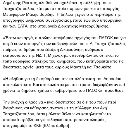
Δημήτρης Ρέππας, κληθείς να σχολιάσει τη σύλληψη του κ.
Τσοχατζόπουλου, κάτι με το οποίο συμφώνησε και ο υπουργός
Μεταφορών Μάκης Βορίδης. Η δήλωση έγινε στο περιθώριο της
υπογραφής μνημονίου συνεργασίας μεταξύ των δύο υπουργείων
και των ΕΛΤΑ, στο υπουργείο Διοικητικής Μεταρρύθμισης.
«Έστω και αργά, ο πρώην υποψήφιος αρχηγός του ΠΑΣΟΚ και για
σειρά ετών υπουργός των κυβερνήσεών του κ. Α. Τσοχατζόπουλος
παίρνει, το δρόμο που έδειξε η Δικαιοσύνη», ανέφερε ο
εκπρόσωπος της ΝΔ, Γ. Μιχελάκης, υπενθυμίζοντας ότι είναι το
τρίτο κορυφαίο στέλεχος του κινήματος, που κατηγορείται από τις
δικαστικές αρχές, μετά τους κυρίους Μαντέλη και Τσουκάτο.
«Η αλήθεια για τη διαφθορά και την καταλήστευση του Δημοσίου
αποκαλύπτεται. Και αποκαλύπτει με ποιο τρόπο διαχειρίζονταν επί
χρόνια το δημόσιο χρήμα οι κυβερνήσεις του ΠΑΣΟΚ», πρόσθεσε.
Την ανάγκη ο λαός να «είναι δύσπιστος σε ό,τι του πουν περί
διαφάνειας και κάθαρσης σχετικά με τη σύλληψη του Ακη
Τσοχατζόπουλου, όταν μάλιστα θέλουν να καπηλευτούν το
υπαρκτό πρόβλημα για εκλογικό αποπροσανατολισμό»,
υπογραμμίζει το ΚΚΕ [Βλέπε άρθρο] .