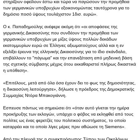
στηρίζουν οφείλουν έστω και τώρα να παγώσουν την προμήθεια
των γερμανικών υποβρυχίων εξοικονομώντας ταυτόχρονα για το
δημόσιο ποσό ύψους τουλάχιστον 1δισ. ευρώ».
Ο κ. Παπαδημούλης ανέφερε ακόμη ότι «οι αποφάσεις της
γερμανικής Δικαιοσύνης που συνδέουν την προμήθεια των
γερμανικών υποβρυχίων με μίζες ύψους πολλών δεκάδων
εκατομμυρίων ευρώ σε Έλληνες αξιωματούχους αλλά και η εν
εξελίξει έρευνα της ελληνικής Δικαιοσύνης για το ίδιο σκάνδαλο,
επιβάλλουν το "πάγωμα" και την επανεξέταση από μηδενική βάση
της σχετικής σύμβασης μέχρις ότου εκκαθαριστεί πλήρως δικαστικά
η υπόθεση».
«Επιτέλους, μετά από όλα όσα έχουν δει το φως της δημοσιότητας,
η δικαιοσύνη λειτούργησε», δήλωσε η πρόεδρος της Δημοκρατικής
Συμμαχίας Ντόρα Μπακογιάννη.
Εσπευσε πάντως να σημειώσει ότι «όταν αυτό γίνεται την ημέρα
προκήρυξης των εκλογών, υπάρχει ο φόβος να εκληφθεί από τους
πολίτες ως ένας φερετζές του πολιτικού συστήματος, το οποίο
καταρρέει και το οποίο λίγες μέρες πριν αθώωσε τη Siemens».
Από την πλευρά της η συνεκπρόσωπος Τύπου των Οικολόγων