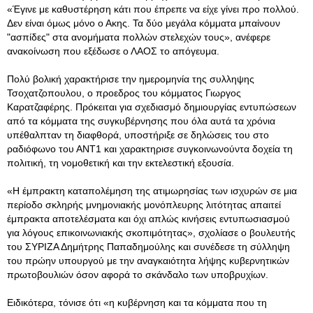
«Έγινε με καθυστέρηση κάτι που έπρεπε να είχε γίνει προ πολλού.
Δεν είναι όμως μόνο ο Ακης. Τα δύο μεγάλα κόμματα μπαίνουν
"ασπίδες" στα ανομήματα πολλών στελεχών τους», ανέφερε
ανακοίνωση που εξέδωσε ο ΛΑΟΣ το απόγευμα.
Πολύ βολική χαρακτήρισε την ημερομηνία της συλληψης
Τσοχατζοπουλου, ο προεδρος του κόμματος Γιωργος
Καρατζαφέρης. Πρόκειται για σχεδιασμό δημιουργίας εντυπώσεων
από τα κόμματα της συγκυβέρνησης που όλα αυτά τα χρόνια
υπέθαλπταν τη διαφθορά, υποστήριξε σε δηλώσεις του στο
ραδιόφωνο του ΑΝΤ1 και χαρακτηρισε συγκοινωνούντα δοχεία τη
πολιτική, τη νομοθετική και την εκτελεστική εξουσία.
«Η έμπρακτη καταπολέμηση της ατιμωρησίας των ισχυρών σε μια
περίοδο σκληρής μνημονιακής μονόπλευρης λιτότητας απαιτεί
έμπρακτα αποτελέσματα και όχι απλώς κινήσεις εντυπωσιασμού
για λόγους επικοινωνιακής σκοπιμότητας», σχολίασε ο βουλευτής
του ΣΥΡΙΖΑ Δημήτρης Παπαδημούλης και συνέδεσε τη σύλληψη
του πρώην υπουργού με την αναγκαιότητα λήψης κυβερνητικών
πρωτοβουλιών όσον αφορά το σκάνδαλο των υποβρυχίων.
Ειδικότερα, τόνισε ότι «η κυβέρνηση και τα κόμματα που τη