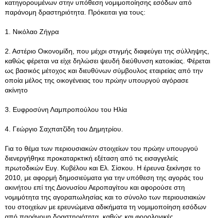
κατηγορουμένων στην υπόθεση νομιμοποίησης εσόδων από
παράνομη δραστηριότητα. Πρόκειται για τους:
1. Νικόλαο Ζήγρα
2. Αστέριο Οικονομίδη, που μέχρι στιγμής διαφεύγει της σύλληψης,
καθώς φέρεται να είχε δηλώσει ψευδή διεύθυνση κατοικίας. Φέρεται
ως βασικός μέτοχος και διευθύνων σύμβουλος εταιρείας από την
οποία μέλος της οικογένειας του πρώην υπουργού αγόρασε
ακίνητο
3. Ευφροσύνη Λαμπροπούλου του Ηλία
4. Γεώργιο Σαχπατζίδη του Δημητρίου.
Για το θέμα των περιουσιακών στοιχείων του πρώην υπουργού
διενεργήθηκε προκαταρκτική εξέταση από τις εισαγγελείς
πρωτοδικών Ευγ. Κυβέλου και Ελ. Σίσκου. Η έρευνα ξεκίνησε το
2010, με αφορμή δημοσιεύματα για την υπόθεση της αγοράς του
ακινήτου επί της Διονυσίου Αεροπαγίτου και αφορούσε στη
νομιμότητα της αγοραπωλησίας και το σύνολο των περιουσιακών
του στοιχείων με ερευνώμενα αδικήματα τη νομιμοποίηση εσόδων
από παράνομη δραστηριότητα, καθώς και φορολογικές