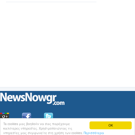
Ta cookies μας βοηθούν να σας παρέχουμε
OK
καλύτερες υπηρεσίες. Χρησιμοποιώντας τις
Οι
Ειδήσεις
του NewsNowgr.com στο
iNews
υπηρεσίες μας συμφωνείτε στη χρήση των cookies.
Περισσότερα