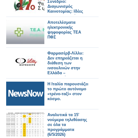
Συνέδριο:
Διαγωνισμός
Καινοτομίας: Ιδέες
που διαμορφώνουν
το φαρμακείο του
Αποτελέσματα
αύριο
ηλεκτρονικής
ψηφοφορίας ΤΕΑ
ΠΦΣ
Φαρμασέρβ-Λίλλυ:
Δεν επηρεάζεται η
διάθεση των
ινσουλινών στην
Ελλάδα –
Διευκρινήσεις της
εταιρίας
Η Ιταλία παρουσιάζει
το πρώτο αυτόνομο
«τρένο-ταξί» στον
κόσμο.
Αναλυτικά τα 15'
νούμερα τηλεθέασης
σε όλα τα
προγράμματα
(6/5/2026)