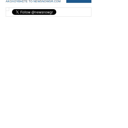
ΑΚΟΛΟΥΘΗΣΤΕ ΤΟ NEWSNOWGR.COM