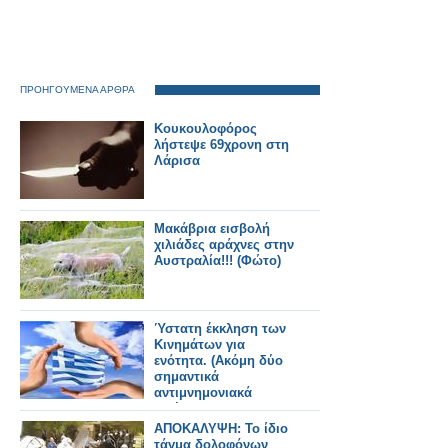
ΠΡΟΗΓΟΥΜΕΝΑ ΑΡΘΡΑ
Κουκουλοφόρος
λήστεψε 69χρονη στη
Λάρισα
Μακάβρια εισβολή
χιλιάδες αράχνες στην
Αυστραλία!!! (Φώτο)
Ύστατη έκκληση των
Κινημάτων για
ενότητα. (Ακόμη δύο
σημαντικά
αντιμνημονιακά
κινήματα,
προστέθηκαν στον
ΑΠΟΚΑΛΥΨΗ: Το ίδιο
κοινό αγώνα.)
τάγμα δολοφόνων