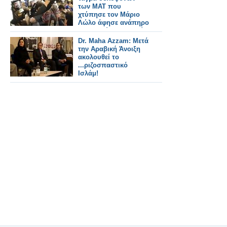
των ΜΑΤ που
χτύπησε τον Μάριο
Λώλο άφησε ανάπηρο
τον Μανώλη Κυπραίο!
[ΦΩΤΟ -
Dr. Maha Azzam: Μετά
ΝΤΟΚΟΥΜΕΝΤΟ]
την Αραβική Άνοιξη
ακολουθεί το
...ριζοσπαστικό
Ισλάμ!