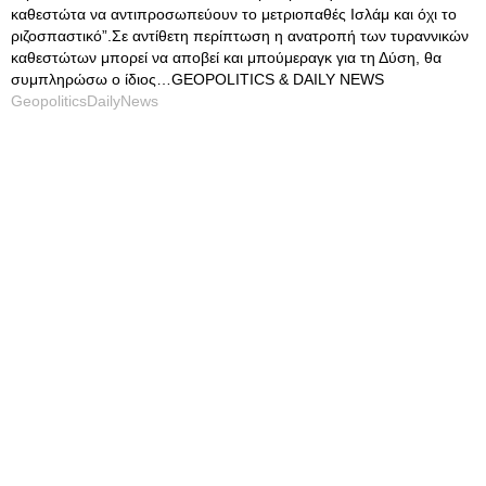
καθεστώτα να αντιπροσωπεύουν το μετριοπαθές Ισλάμ και όχι το
ριζοσπαστικό”.Σε αντίθετη περίπτωση η ανατροπή των τυραννικών
καθεστώτων μπορεί να αποβεί και μπούμεραγκ για τη Δύση, θα
συμπληρώσω ο ίδιος…GEOPOLITICS & DAILY NEWS
GeopoliticsDailyNews