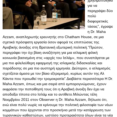
χρησιμοποιηθεί
για να
περιγράψει δύο
πολύ
διαφορετικές
τάσεις”, έγραψε
η Dr. Maha
Azzam, αναπληρωτής ερευνητής στο Chatham House, σε μια
σχετικά πρόσφατη εργασία όσον αφορά τις επιπτώσεις της
Αραβικής άνοιξης στη Βρετανική εξωτερική πολιτική.“Πρώτον,
περιγράφει την όχι βίαιη αναζήτηση για μια ισλαμική φιλική
κοινωνία βασισμένη στις «αρχές του Ισλάμ», που συνεπάγεται με
μια πιο φιλελεύθερη εφαρμογή της ισλαμικής διδασκαλίας και
παράδοσης σε μια πιο αυστηρή ερμηνεία. Δεύτερον, ο ισλαμισμός
σχετίζεται άμεσα με τον βίαιο εξτρεμισμό, κυρίως αυτόν της Αλ
Κάιντα που προωθεί την τρομοκρατία”.Διαβάστε περισσότερα Η Dr.
Maha Azzam, όπως και μια σειρά από εμπειρογνώμονες, έχουν
εκφράσει την πεποίθησή τους ότι η Αραβική άνοιξη δεν έχει να
αποδείξει τίποτα στο Ισλάμ και το αντίθετο.Μιλώντας τέλη
Νοεμβρίου 2011 στον Observer η Dr. Maha Azzam, δήλωσε ότι,
ενώ είναι πολύ νωρίς να κρίνουμε την πολιτική φιλοσοφία των νέων
κομμάτων που έρχονται στο προσκήνιο μετά την κατάρρευση των
τυραννικών καθεστώτων, ωστόσο προτεραιότητα όλων είναι τα νέα