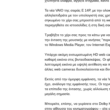
χτυπήστε ελαφρά, αγγίξτε στιγμιαία, κάντε
Τα νέα VAIO της σειράς E 14P, με την ολο
αλληλεπιδράτε με τον υπολογιστή σας χρ
σηκωμένο το χέρι σας μπροστά από τη web
περιηγηθείτε σε ιστοσελίδες ή στη δική 
Τραβήξτε το χέρι σας προς τα κάτω για να
την ένταση της μουσικής με κινήσεις "περ
το Windows Media Player, τον Internet Ex
Υπάρχει ακόμη ενσωματωμένη HD web came
καθαρή εικόνα στις βιντεοδιασκέψεις. Οι 
λεπτομερή εικόνα με υψηλή αντίθεση και 
άλλες web cameras δυσκολεύονται και δίν
Εκτός από την όμορφη εμφάνιση, τα νέα V
ήχο, ανάλογα της εμφάνισής τους. Οι τε
τα επίπεδα της έντασης, χωρίς αλλοίωση του
μεγάλη σημασία.
Μπορείτε, επίσης, να γυρίσετε στο Dolby
στην αίθουσα του κινηματογράφου – είτε 