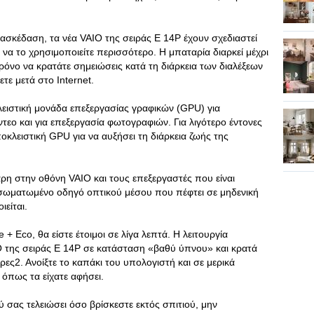
 διασκέδαση, τα νέα VAIO της σειράς E 14P έχουν σχεδιαστεί
τε να το χρησιμοποιείτε περισσότερο. Η μπαταρία διαρκεί μέχρι
 χρόνο να κρατάτε σημειώσεις κατά τη διάρκεια των διαλέξεων
τε μετά στο Internet.
λειστική μονάδα επεξεργασίας γραφικών (GPU) για
ντεο και για επεξεργασία φωτογραφιών. Για λιγότερο έντονες
οκλειστική GPU για να αυξήσει τη διάρκεια ζωής της
ρη στην οθόνη VAIO και τους επεξεργαστές που είναι
ενσωματωμένο οδηγό οπτικού μέσου που πέφτει σε μηδενική
είται.
 + Eco, θα είστε έτοιμοι σε λίγα λεπτά. Η λειτουργία
IO της σειράς E 14P σε κατάσταση «βαθύ ύπνου» και κρατά
ες2. Ανοίξτε το καπάκι του υπολογιστή και σε μερικά
 όπως τα είχατε αφήσει.
 σας τελειώσει όσο βρίσκεστε εκτός σπιτιού, μην