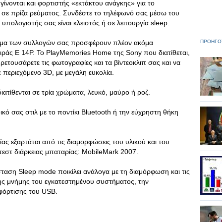
 γίνονται και φορτιστής «εκτάκτου ανάγκης» για το
 σε πρίζα ρεύματος. Συνδέστε το τηλέφωνό σας μέσω του
 υπολογιστής σας είναι κλειστός ή σε λειτουργία sleep.
ασμα των συλλογών σας προσφέρουν πλέον ακόμα
ΠΡΟΗΓΟ
ιράς E 14P. Το PlayMemories Home της Sony που διατίθεται,
ρετουσάρετε τις φωτογραφίες και τα βίντεοκλιπ σας και να
με περιεχόμενο 3D, με μεγάλη ευκολία.
ιατίθενται σε τρία χρώματα, λευκό, μαύρο ή ροζ.
κό σας στιλ με το ποντίκι Bluetooth ή την εύχρηστη θήκη
ας εξαρτάται από τις διαμορφώσεις του υλικού και του
εστ διάρκειας μπαταρίας: MobileMark 2007.
σταση Sleep mode ποικίλει ανάλογα με τη διαμόρφωση και τις
ης μνήμης του εγκατεστημένου συστήματος, την
 φόρτισης του USB.