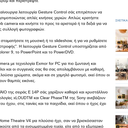
 ζουμ και περιστρέψτε.
καίνουργια λειτουργία Gesture Control σάς επιτρέπουν να
ησιμοποιώντας απλές κινήσεις χεριών. Απλώς κρατήστε
ΣΧΕΤΙΚΑ
 camera και κινήστε το προς τα αριστερά ή τα δεξιά για να
σας συλλογή φωτογραφιών.
 σταματήσετε τη μουσική ή το slideshow, ή για να ρυθμίσετε
ιστροφής". Η λειτουργία Gesture Control υποστηρίζεται από
plorer 9, το PowerPoint και το PowerDVD.
ra με τεχνολογία Exmor for PC για πιο ζωντανή και
φίλοι και οι συγγενείς σας θα σας απολαμβάνουν με καθαρή,
πλούσια χρώματα, ακόμα και σε χαμηλό φωτισμό, εκεί όπου οι
ουν θαμπές εικόνες.
AIO της σειράς E 14P σάς χαρίζουν καθαρό και κρυστάλλινο
χνολογίες xLOUDTM και Clear PhaseTM της Sony ανεβάζουν
 ήχου, στις ταινίες και τα παιχνίδια, εκεί όπου ο ήχος έχει
 Home Theatre V4 για πλούσιο ήχο, σαν να βρισκόσασταν
ακούτε από τα ενσωματωμένα ηχεία, είτε από το εξωτερικό