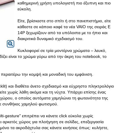
καθημερινή χρήση υπολογιστή πιο έξυπνη και πιο
εύκολη.
Είτε, βρίσκεστε στο σπίτι ή στο πανεπιστήμιο, είτε
κάθεστε σε κάποιο καφέ τα νέα VAIO της σειράς E
14P ξεχωρίζουν από τα υπόλοιπα με το ήπιο και
διακριτικά δυναμικό σχεδιασμό του.
Κυκλοφορεί σε τρία μοντέρνα χρώματα – λευκό,
ίζει είναι το χρώμα γύρω από την άκρη του notebook, το
ει περαιτέρω την κομψή και μοναδική του εμφάνιση.
klit) και διαθέτει άνετο σχεδιασμό και εύχρηστο πληκτρολόγιο
είτε χωρίς λάθη ακόμα και τη νύχτα. Υπάρχει επίσης ένας
χώρου, ο οποίος αυτόματα χαμηλώνει τη φωτεινότητα της
 σε συνθήκες χαμηλού φωτισμού.
i-gesture" επιτρέπει να κάνετε click εύκολα χωρίς
ι αρκετός χώρος για πλοήγηση σε σελίδες, επεξεργασία
μόνο τα ακροδάχτυλα σας κάνετε κινήσεις όπως: κυλήστε,