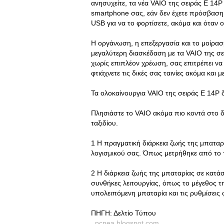
ανησυχείτε, τα νέα VAIO της σειράς E 14P
smartphone σας, εάν δεν έχετε πρόσβαση
USB για να το φορτίσετε, ακόμα και όταν ο
Η οργάνωση, η επεξεργασία και το μοίρ
μεγαλύτερη διασκέδαση με τα VAIO της σε
χωρίς επιπλέον χρέωση, σας επιτρέπει να 
φτιάχνετε τις δικές σας ταινίες ακόμα και 
Τα ολοκαίνουργια VAIO της σειράς E 14P δ
Πλησιάστε το VAIO ακόμα πιο κοντά στο δι
ταξιδίου.
1 Η πραγματική διάρκεια ζωής της μπαταρί
λογισμικού σας. Όπως μετρήθηκε από το τ
2 Η διάρκεια ζωής της μπαταρίας σε κατά
συνθήκες λειτουργίας, όπως το μέγεθος τ
υπολειπόμενη μπαταρία και τις ρυθμίσεις
ΠΗΓΗ: Δελτίο Τύπου
pcnea.blogspot.com