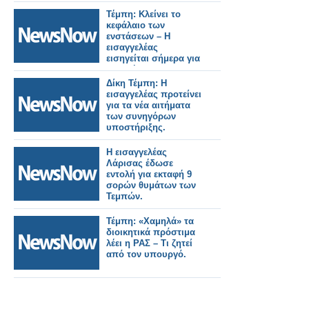
Τέμπη: Κλείνει το
κεφάλαιο των
ενστάσεων – Η
εισαγγελέας
εισηγείται σήμερα για
τα αιτήματα
αναβολής.
Δίκη Τέμπη: Η
εισαγγελέας προτείνει
για τα νέα αιτήματα
των συνηγόρων
υποστήριξης.
Η εισαγγελέας
Λάρισας έδωσε
εντολή για εκταφή 9
σορών θυμάτων των
Τεμπών.
Τέμπη: «Χαμηλά» τα
διοικητικά πρόστιμα
λέει η ΡΑΣ – Τι ζητεί
από τον υπουργό.