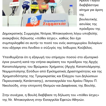
Αρείου Πάγου
διαβιβάστηκε
αίτημα για άρση
της
βουλευτικής
ασυλίας της
πρόεδρου της
Δημοκρατικής Συμμαχίας Ντόρας Μπακογιάννη λόγω υποβολής
ανακριβούς δήλωσης «πόθεν έσχες», καθώς δεν έχει
συμπεριληφθεί σε αυτήν το ποσό του ενός εκατομμυρίου δολαρίων
που εξήγαγε στο Λονδίνο ο σύζυγός της Ισίδωρος Κούβέλος.
Υπενθυμίζεται ότι η εξαγωγή του επίμαχου ποσού στο εξωτερικό
έγινε γνωστή κατά την ετήσια ακρόαση του προέδρου της Αρχής
Καταπολέμησης του Βρώμικου Χρήματος (Αρχής Καταπολέμησης
Νομιμοποίησης Εσόδων από Εγκληματικές Δραστηριότητες και της
Χρηματοδότησης της Τρομοκρατίας και Ελέγχου των Δηλώσεων
Περιουσιακής Κατάστασης), αντεισαγγελέα του Αρείου Πάγου Π.
Νικολούδη, στην επιτροπή Θεσμών και Διαφάνειας της Βουλής.
Στην συνέχεια, η Βουλή διαβίβασε τη δήλωση του «πόθεν έσχες»
της Ντ. Μπακογιάννη στην Εισαγγελία Εφετών Αθηνών.