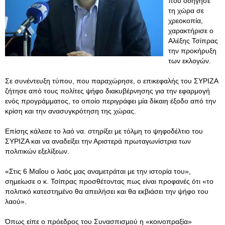
που οδήγησε
τη χώρα σε
χρεοκοπία,
χαρακτήρισε ο
Αλέξης Τσίπρας
την προκήρυξη
των εκλογών.
Σε συνέντευξη τύπου, που παραχώρησε, ο επικεφαλής του ΣΥΡΙΖΑ
ζήτησε από τους πολίτες ψήφο διακυβέρνησης για την εφαρμογή
ενός προγράμματος, το οποίο περιγράφει μία δίκαιη έξοδο από την
κρίση και την ανασυγκρότηση της χώρας.
Επίσης κάλεσε το λαό να. στηρίξει με τόλμη το ψηφοδέλτιο του
ΣΥΡΙΖΑ και να αναδείξει την Αριστερά πρωταγωνίστρια των
πολιτικών εξελίξεων.
«Στις 6 Μαΐου ο λαός μας αναμετράται με την ιστορία του»,
σημείωσε ο κ. Τσίπρας προσθέτοντας πως είναι προφανές ότι «το
πολιτικό κατεστημένο θα απειλήσει και θα εκβιάσει την ψήφο του
λαού».
Όπως είπε ο πρόεδρος του Συνασπισμού η «κοινοπραξία»