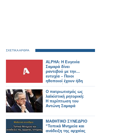
ΣΧΕΤΙΚΑ ΑΡΘΡΑ
ALPHA: Η Ευγενία
Σαμαρά δίνει
ραντεβού με την…
ευτυχία – Ποιοι
ηθοποιοί έχουν ήδη
συμφωνήσει για τη
νέα σειρά
Ο πατριωτισμός ως
λαϊκίστική ρητορική:
Η περίπτωση του
Αντώνη Σαμαρά
ΜΑΘΗΤΙΚΟ ΣΥΝΕΔΡΙΟ
“Τοπικά Μνημεία και
ανάδειξη της αρχαίας