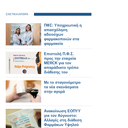
ΣΧΕΤΙΚΑ ΑΡΘΡΑ
ΠΦΣ: Υποχρεωτική η
απασχόληση
αδειούχων
φαρμακοποιών στα
φαρμακεία
πολυϊδιοκτησίας που
λειτουργούν με
Επιστολή Π.Φ.Σ.
διευρυμένο ωράριο
προς την εταιρεία
MERCK για τον
απαράδεκτο τρόπο
διάθεσης του
φαρμακευτικού
σκευάσματος Ovitrelle
Mε το σταγονόμετρο
στα ιδιωτικά
τα νέα σκευάσματα
φαρμακεία
στην αγορά
Ανακοίνωση ΕΟΠΥΥ
για τον Αύγουστο:
Αλλαγές στη διάθεση
Φαρμάκων Υψηλού