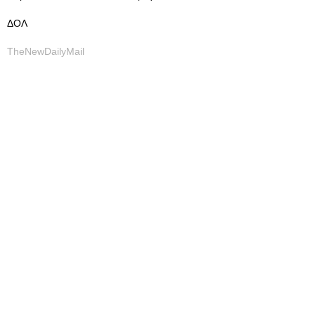
ΔΟΛ
TheNewDailyMail