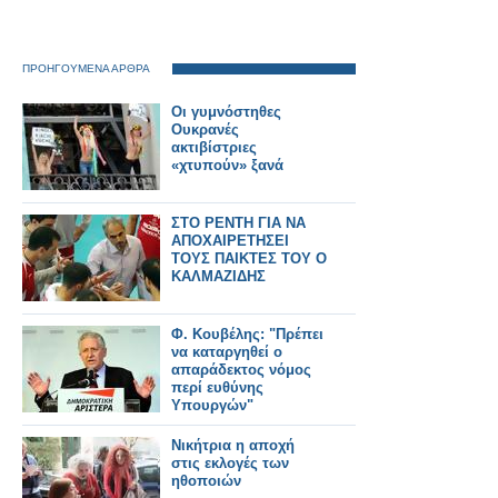
ΠΡΟΗΓΟΥΜΕΝΑ ΑΡΘΡΑ
Οι γυμνόστηθες
Ουκρανές
ακτιβίστριες
«χτυπούν» ξανά
ΣΤΟ ΡΕΝΤΗ ΓΙΑ ΝΑ
ΑΠΟΧΑΙΡΕΤΗΣΕΙ
ΤΟΥΣ ΠΑΙΚΤΕΣ ΤΟΥ Ο
ΚΑΛΜΑΖΙΔΗΣ
Φ. Κουβέλης: "Πρέπει
να καταργηθεί ο
απαράδεκτος νόμος
περί ευθύνης
Υπουργών"
Νικήτρια η αποχή
στις εκλογές των
ηθοποιών