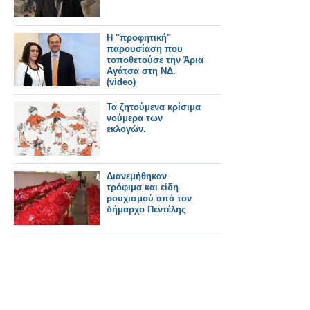
Η "προφητική"
παρουσίαση που
τοποθετούσε την Άρια
Αγάτσα στη ΝΔ.
(video)
Τα ζητούμενα κρίσιμα
νούμερα των
εκλογών.
Διανεμήθηκαν
τρόφιμα και είδη
ρουχισμού από τον
δήμαρχο Πεντέλης