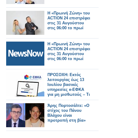
Η «Πρωινή Ζώνη» του
ACTION 24 επιστρέφει
στις 31 Αυγούστου
στις 06:00 το πρωί
Η «Πρωινή Ζώνη» του
ACTION 24 επιστρέφει
στις 31 Αυγούστου
στις 06:00 το πρωί
ΠΡΟΣΟΧΗ: Εκτός
λειτουργίας έως 13
Ιουλίου βασικές
υπηρεσίες e-ΕΦΚΑ
για μη μισθωτούς – Τι
ισχύει για τους
φαρμακοποιούς
Άρης Πορτοσάλτε: «Ο
στίχος του Πάνου
Βλάχου είναι
προτροπή στη βία»