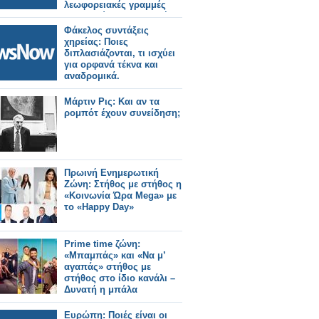
λεωφορειακές γραμμές
καταργούνται, ποιες νέες
θα λειτουργήσουν, ποιες
Φάκελος συντάξεις
αλλάζουν.
χηρείας: Ποιες
διπλασιάζονται, τι ισχύει
για ορφανά τέκνα και
αναδρομικά.
Μάρτιν Ρις: Και αν τα
ρομπότ έχουν συνείδηση;
Πρωινή Ενημερωτική
Ζώνη: Στήθος με στήθος η
«Κοινωνία Ώρα Mega» με
το «Happy Day»
Prime time ζώνη:
«Μπαμπάς» και «Να μ’
αγαπάς» στήθος με
στήθος στο ίδιο κανάλι –
Δυνατή η μπάλα
Ευρώπη: Ποιές είναι οι