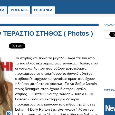
ΕΑ
VIDEO NEA
PHOTO NEA
ΑΚΟΛΟΥ
υν ΤΕΡΑΣΤΙΟ ΣΤΗΘΟΣ ( Photos )
Το στήθος και ειδικά το μεγάλο θεωρείται ένα από
τα πιο ελκυστικά σημεία μιας γυναίκας. Πολλές είναι
οι γυναίκες λοιπόν που βάζουν εμφυτεύματα,
προκειμένου να αποκτήσουν το ιδανικό μέγεθος
στήθους.Υπάρχουν και γυναίκες όμως που έχουν
πλούσιο μπούστο εκ φύσεως. Για να δούμε λοιπόν
ποιες διάσημες σταρ έχουν ιδιαίτερα μεγάλο
ΣΧΕΤΙΚΑ
στήθος…Οι υπεύθυνοι της ταινίας «Herbie Fully
Loaded» ξόδεψαν εκατομμύρια δολάρια
προκειμένου να μικρύνουν το στήθος της Lindsay
Lohan.Η Dolly Parton έχει γίνει γνωστή λόγω του
πληθωρικού της στήθους, αλλά η ίδια έχει δηλώσει