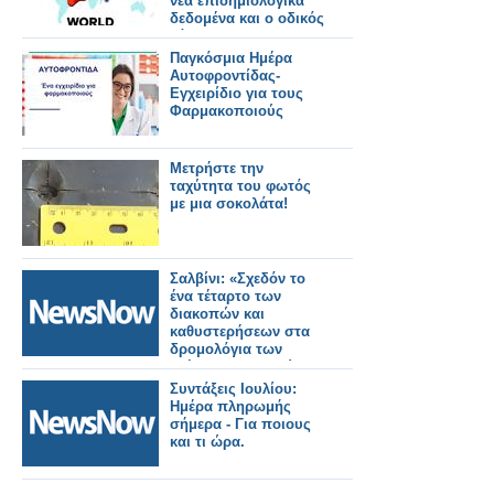
νέα επιδημιολογικά
δεδομένα και ο οδικός
χάρτης για την
εξάλειψη της νόσου
Παγκόσμια Ημέρα
Αυτοφροντίδας-
Εγχειρίδιο για τους
Φαρμακοποιούς
Μετρήστε την
ταχύτητα του φωτός
με μια σοκολάτα!
Σαλβίνι: «Σχεδόν το
ένα τέταρτο των
διακοπών και
καθυστερήσεων στα
δρομολόγια των
τρένων προκαλούνται
από ζημιές ή
Συντάξεις Ιουλίου:
κακόβουλες
Ημέρα πληρωμής
ενέργειες».
σήμερα - Για ποιους
και τι ώρα.