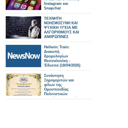
Instagram και
Snapchat
ΤΕΧΝΗΤΗ
ΝΟΗΣΜΟΣΥΝΗ ΚΑΙ
ΨΥΧΙΚΗ ΥΓΕΙΑ ΜΕ
ΑΛΓΟΡΙΘΜΟΥΣ ΚΑΙ
ΑΝΘΡΩΠΙΝΕΣ
ΑΝΑΓΚΕΣ ΟΥΣΙΑΣ
Hellenic Train:
Διακοπή
δρομολογίων
Θεσσαλονίκη -
Έδεσσα (18/04/2026)
Συνάντηση
Ξηρομεριτών και
φίλων της
Ομοσπονδίας
Πολιτιστικών
Συλλόγων Ξηρομέρου
( Ο.Π.ΣΥ.Ξ.) την
Κυριακή 26 Απριλίου
2026