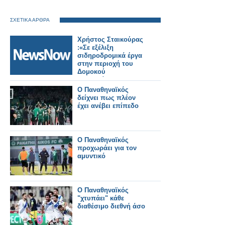
ΣΧΕΤΙΚΑ ΑΡΘΡΑ
Χρήστος Σταικούρας
:«Σε εξέλιξη
σιδηροδρομικά έργα
στην περιοχή του
Δομοκού
αποκατάστασης
Daniel 188 εκατ. ευρώ.
Ο Παναθηναϊκός
δείχνει πως πλέον
έχει ανέβει επίπεδο
Ο Παναθηναϊκός
προχωράει για τον
αμυντικό
Ο Παναθηναϊκός
"χτυπάει" κάθε
διαθέσιμο διεθνή άσο