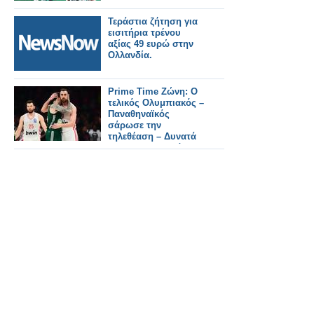
Τεράστια ζήτηση για
εισιτήρια τρένου
αξίας 49 ευρώ στην
Ολλανδία.
Prime Time Ζώνη: Ο
τελικός Ολυμπιακός –
Παναθηναϊκός
σάρωσε την
τηλεθέαση – Δυνατά
το «Να Μ' Αγαπάς»
και το «Μπαμπά Σ'
Αγαπώ»