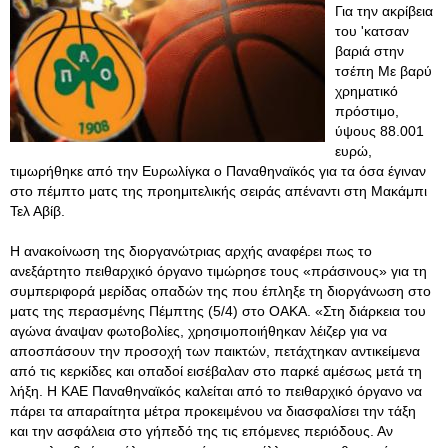
Για την ακρίβεια
του 'κατσαν
βαριά στην
τσέπη Με βαρύ
χρηματικό
πρόστιμο,
ύψους 88.001
ευρώ,
τιμωρήθηκε από την Ευρωλίγκα ο Παναθηναϊκός για τα όσα έγιναν
στο πέμπτο ματς της προημιτελικής σειράς απέναντι στη Μακάμπι
Τελ Αβίβ.
Η ανακοίνωση της διοργανώτριας αρχής αναφέρει πως το
ανεξάρτητο πειθαρχικό όργανο τιμώρησε τους «πράσινους» για τη
συμπεριφορά μερίδας οπαδών της που έπληξε τη διοργάνωση στο
ματς της περασμένης Πέμπτης (5/4) στο ΟΑΚΑ. «Στη διάρκεια του
αγώνα άναψαν φωτοβολίες, χρησιμοποιήθηκαν λέιζερ για να
αποσπάσουν την προσοχή των παικτών, πετάχτηκαν αντικείμενα
από τις κερκίδες και οπαδοί εισέβαλαν στο παρκέ αμέσως μετά τη
λήξη. Η ΚΑΕ Παναθηναϊκός καλείται από το πειθαρχικό όργανο να
πάρει τα απαραίτητα μέτρα προκειμένου να διασφαλίσει την τάξη
και την ασφάλεια στο γήπεδό της τις επόμενες περιόδους. Αν