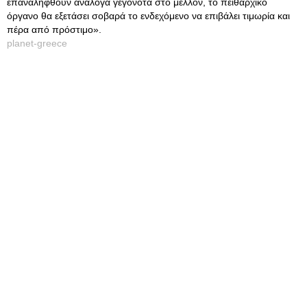
επαναληφθούν ανάλογα γεγονότα στο μέλλον, το πειθαρχικό
όργανο θα εξετάσει σοβαρά το ενδεχόμενο να επιβάλει τιμωρία και
πέρα από πρόστιμο».
planet-greece