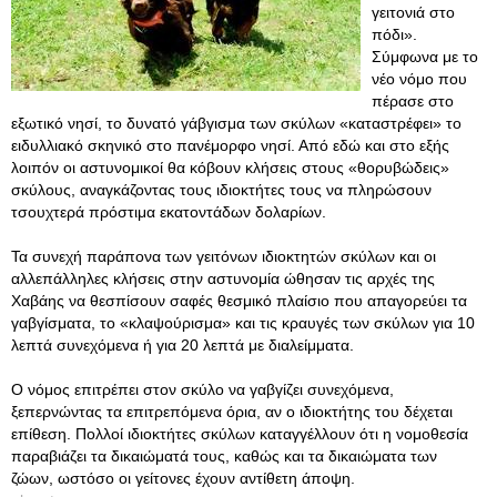
γειτονιά στο
πόδι».
Σύμφωνα με το
νέο νόμο που
πέρασε στο
εξωτικό νησί, το δυνατό γάβγισμα των σκύλων «καταστρέφει» το
ειδυλλιακό σκηνικό στο πανέμορφο νησί. Από εδώ και στο εξής
λοιπόν οι αστυνομικοί θα κόβουν κλήσεις στους «θορυβώδεις»
σκύλους, αναγκάζοντας τους ιδιοκτήτες τους να πληρώσουν
τσουχτερά πρόστιμα εκατοντάδων δολαρίων.
Τα συνεχή παράπονα των γειτόνων ιδιοκτητών σκύλων και οι
αλλεπάλληλες κλήσεις στην αστυνομία ώθησαν τις αρχές της
Χαβάης να θεσπίσουν σαφές θεσμικό πλαίσιο που απαγορεύει τα
γαβγίσματα, το «κλαψούρισμα» και τις κραυγές των σκύλων για 10
λεπτά συνεχόμενα ή για 20 λεπτά με διαλείμματα.
Ο νόμος επιτρέπει στον σκύλο να γαβγίζει συνεχόμενα,
ξεπερνώντας τα επιτρεπόμενα όρια, αν ο ιδιοκτήτης του δέχεται
επίθεση. Πολλοί ιδιοκτήτες σκύλων καταγγέλλουν ότι η νομοθεσία
παραβιάζει τα δικαιώματά τους, καθώς και τα δικαιώματα των
ζώων, ωστόσο οι γείτονες έχουν αντίθετη άποψη.