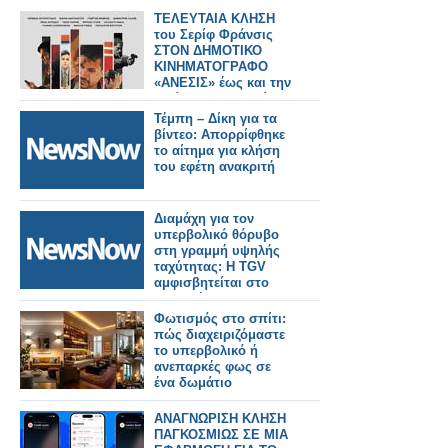
ΤΕΛΕΥΤΑΙΑ ΚΛΗΣΗ
του Σερίφ Φράνσις
ΣΤΟΝ ΔΗΜΟΤΙΚΟ
ΚΙΝΗΜΑΤΟΓΡΑΦΟ
«ΑΝΕΣΙΣ» έως και την
Τετάρτη 15 Απριλίου
2026
Τέμπη – Δίκη για τα
βίντεο: Απορρίφθηκε
το αίτημα για κλήση
του εφέτη ανακριτή
Διαμάχη για τον
υπερβολικό θόρυβο
στη γραμμή υψηλής
ταχύτητας: Η TGV
αμφισβητείται στο
δικαστήριο της
Γαλλίας
Φωτισμός στο σπίτι:
πώς διαχειριζόμαστε
το υπερβολικό ή
ανεπαρκές φως σε
ένα δωμάτιο
ΑΝΑΓΝΩΡΙΣΗ ΚΛΗΣΗ
ΠΑΓΚΟΣΜΙΩΣ ΣΕ ΜΙΑ