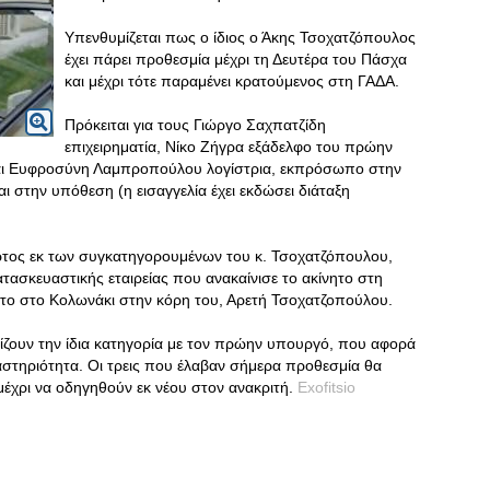
Υπενθυμίζεται πως ο ίδιος ο Άκης Τσοχατζόπουλος
έχει πάρει προθεσμία μέχρι τη Δευτέρα του Πάσχα
και μέχρι τότε παραμένει κρατούμενος στη ΓΑΔΑ.
Πρόκειται για τους Γιώργο Σαχπατζίδη
επιχειρηματία, Νίκο Ζήγρα εξάδελφο του πρώην
 και Ευφροσύνη Λαμπροπούλου λογίστρια, εκπρόσωπο στην
ι στην υπόθεση (η εισαγγελία έχει εκδώσει διάταξη
αρτος εκ των συγκατηγορουμένων του κ. Τσοχατζόπουλου,
τασκευαστικής εταιρείας που ανακαίνισε το ακίνητο στη
ητο στο Κολωνάκι στην κόρη του, Αρετή Τσοχατζοπούλου.
πίζουν την ίδια κατηγορία με τον πρώην υπουργό, που αφορά
τηριότητα. Οι τρεις που έλαβαν σήμερα προθεσμία θα
έχρι να οδηγηθούν εκ νέου στον ανακριτή.
Exofitsio