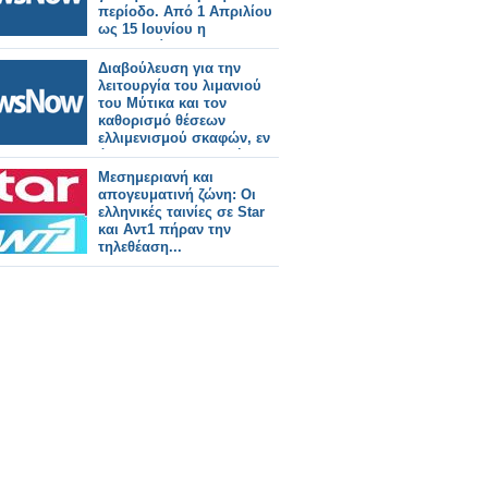
περίοδο. Από 1 Απριλίου
ως 15 Ιουνίου η
προθεσμία.
Διαβούλευση για την
λειτουργία του λιμανιού
του Μύτικα και τον
καθορισμό θέσεων
ελλιμενισμού σκαφών, εν
όψει της καλοκαιρινής
περιόδου. Προθεσμία
Μεσημεριανή και
διαβούλευσης έως 20
απογευματινή ζώνη: Οι
Μαρτίου 2026.
ελληνικές ταινίες σε Star
και Αντ1 πήραν την
τηλεθέαση...