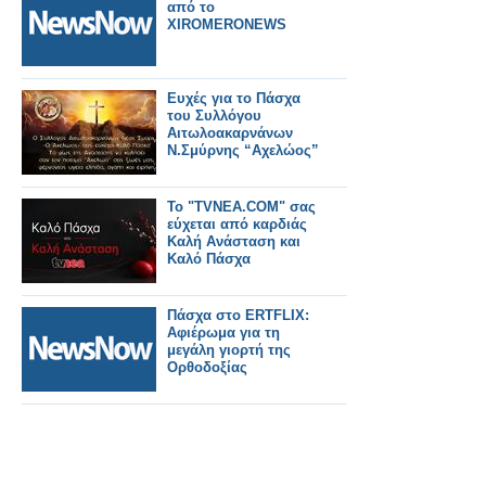
από το
XIROMERONEWS
Ευχές για το Πάσχα
του Συλλόγου
Αιτωλοακαρνάνων
Ν.Σμύρνης “Αχελώος”
Το "TVNEA.COM" σας
εύχεται από καρδιάς
Καλή Ανάσταση και
Καλό Πάσχα
Πάσχα στο ERTFLIX:
Αφιέρωμα για τη
μεγάλη γιορτή της
Ορθοδοξίας