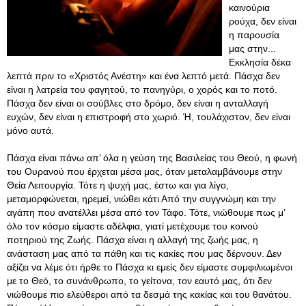
καινούρια
ρούχα, δεν είναι
η παρουσία
μας στην...
Εκκλησία δέκα
λεπτά πριν το «Χριστός Ανέστη» και ένα λεπτό μετά. Πάσχα δεν
είναι η λατρεία του φαγητού, το πανηγύρι, ο χορός και το ποτό.
Πάσχα δεν είναι οι σούβλες στο δρόμο, δεν είναι η ανταλλαγή
ευχών, δεν είναι η επιστροφή στο χωριό. Ή, τουλάχιστον, δεν είναι
μόνο αυτά.
Πάσχα είναι πάνω απ’ όλα η γεύση της Βασιλείας του Θεού, η φωνή
του Ουρανού που έρχεται μέσα μας, όταν μεταλαμβάνουμε στην
Θεία Λειτουργία. Τότε η ψυχή μας, έστω και για λίγο,
μεταμορφώνεται, ηρεμεί, νιώθει κάτι Από την συγγνώμη και την
αγάπη που ανατέλλει μέσα από τον Τάφο. Τότε, νιώθουμε πως μ’
όλο τον κόσμο είμαστε αδέλφια, γιατί μετέχουμε του κοινού
ποτηριού της Ζωής. Πάσχα είναι η αλλαγή της ζωής μας, η
ανάσταση μας από τα πάθη και τις κακίες που μας δέρνουν
. Δεν
αξίζει να λέμε ότι ήρθε το Πάσχα κι εμείς δεν είμαστε συμφιλιωμένοι
με το Θεό, το συνάνθρωπο, το γείτονα, τον εαυτό μας, ότι δεν
νιώθουμε πιο ελεύθεροι από τα δεσμά της κακίας και του θανάτου.