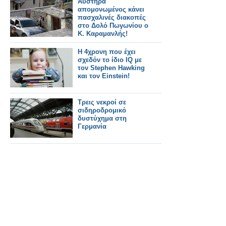
Aυστηρά
απομονωμένος κάνει
πασχαλινές διακοπές
στο Δολό Πωγωνίου ο
Κ. Καραμανλής!
H 4χρονη που έχει
σχεδόν το ίδιο ΙQ με
τον Stephen Hawking
και τον Einstein!
Τρεις νεκροί σε
σιδηροδρομικό
δυστύχημα στη
Γερμανία