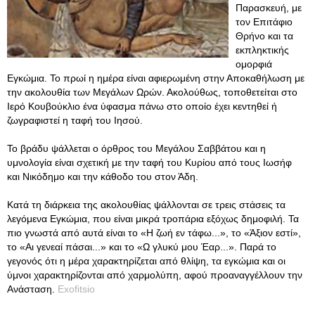
Παρασκευή, με
τον Επιτάφιο
Θρήνο και τα
εκπληκτικής
ομορφιά
Εγκώμια. Το πρωί η ημέρα είναι αφιερωμένη στην Αποκαθήλωση με
την ακολουθία των Μεγάλων Ωρών. Ακολούθως, τοποθετείται στο
Ιερό Κουβούκλιο ένα ύφασμα πάνω στο οποίο έχει κεντηθεί ή
ζωγραφιστεί η ταφή του Ιησού.
Το βράδυ ψάλλεται ο όρθρος του Μεγάλου Σαββάτου και η
υμνολογία είναι σχετική με την ταφή του Κυρίου από τους Ιωσήφ
και Νικόδημο και την κάθοδο του στον Άδη.
Κατά τη διάρκεια της ακολουθίας ψάλλονται σε τρεις στάσεις τα
λεγόμενα Εγκώμια, που είναι μικρά τροπάρια εξόχως δημοφιλή. Τα
πιο γνωστά από αυτά είναι το «Η ζωή εν τάφω...», το «Άξιον εστί»,
το «Αι γενεαί πάσαι...» και το «Ω γλυκύ μου Έαρ...». Παρά το
γεγονός ότι η μέρα χαρακτηρίζεται από θλίψη, τα εγκώμια και οι
ύμνοι χαρακτηρίζονται από χαρμολύπη, αφού προαναγγέλλουν την
Ανάσταση.
Exofitsio